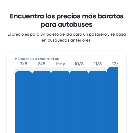
Encuentra los precios más baratos
para autobuses
El precio es para un boleto de ida para un pasajero y se basa
en búsquedas anteriores.
MEJOR PRECIO ENCONTRADO
7/8
8/8
Hoy
10/8
11/8
12/8
1