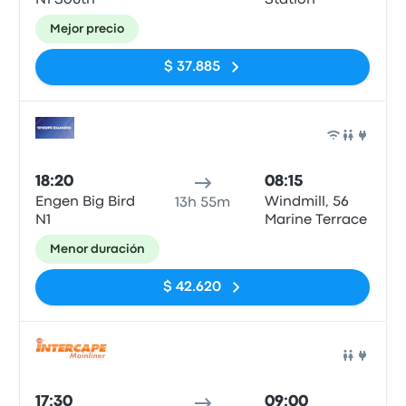
N1 South
Station
Mejor precio
$ 37.885
Auto
18:20
08:15
Engen Big Bird
Windmill, 56
13h 55m
N1
Marine Terrace
Menor duración
$ 42.620
Auto
17:30
09:00