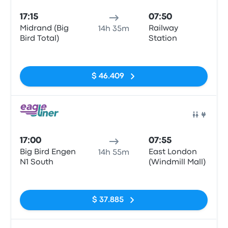
17:15
07:50
Midrand (Big
Railway
14h 35m
Bird Total)
Station
Sin etiquetas
$ 46.409
Auto
17:00
07:55
Big Bird Engen
East London
14h 55m
N1 South
(Windmill Mall)
Sin etiquetas
$ 37.885