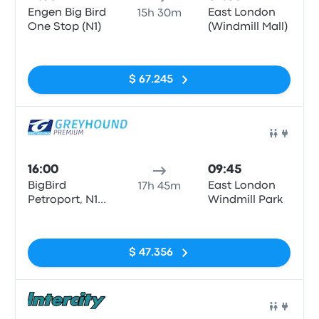
Engen Big Bird
East London
15h 30m
One Stop (N1)
(Windmill Mall)
Sin etiquetas
$ 67.245
Auto
16:00
09:45
BigBird
East London
17h 45m
Petroport, N1
Windmill Park
North/South
Sin etiquetas
$ 47.356
Auto