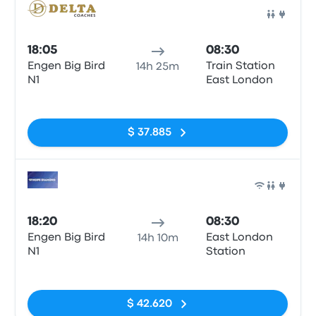
Auto
18:05
08:30
Engen Big Bird
Train Station
14h 25m
N1
East London
Sin etiquetas
$ 37.885
Auto
18:20
08:30
Engen Big Bird
East London
14h 10m
N1
Station
Sin etiquetas
$ 42.620