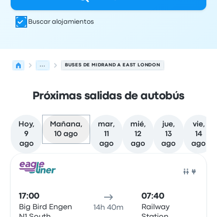
Buscar alojamientos
...
BUSES DE MIDRAND A EAST LONDON
Próximas salidas de autobús
Hoy,
Mañana,
mar,
mié,
jue,
vie,
9
10 ago
11
12
13
14
ago
ago
ago
ago
ago
Próximas salidas desde Midrand hacia East London el 1
Operado por
Tipo de vehículo
Hora de salida
Ubicación d
Auto
17:00
07:40
Big Bird Engen
Railway
14h 40m