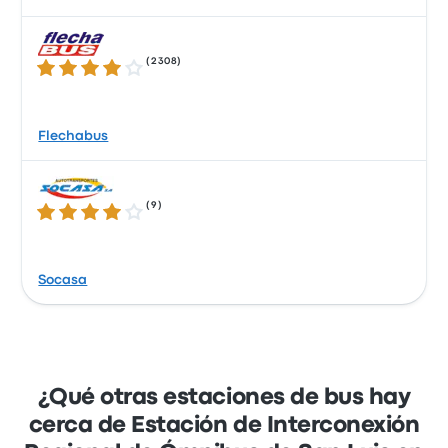
(
2308
)
3.8 de 5 estrellas
Flechabus
(
9
)
4.0 de 5 estrellas
Socasa
¿Qué otras estaciones de bus hay
cerca de Estación de Interconexión