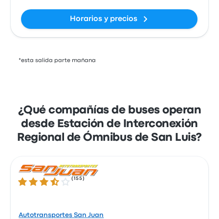
Horarios y precios
*esta salida parte mañana
¿Qué compañías de buses operan
desde Estación de Interconexión
Regional de Ómnibus de San Luis?
(
155
)
3.7 de 5 estrellas
Autotransportes San Juan