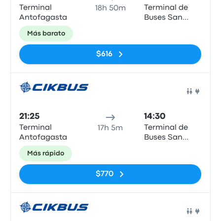
Terminal
Terminal de
18h 50m
Antofagasta
Buses San
Borja - San
Más barato
Francisco de
Borja
$616
Auto
21:25
14:30
Terminal
Terminal de
17h 5m
Antofagasta
Buses San
Borja - San
Más rápido
Francisco de
Borja
$770
Auto