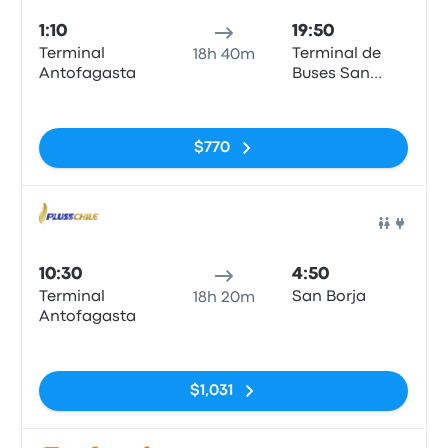
1:10
19:50
Terminal
Terminal de
18h 40m
Antofagasta
Buses San
Borja - San
Sin etiquetas
Francisco de
Borja
$770
Auto
10:30
4:50
Terminal
San Borja
18h 20m
Antofagasta
Sin etiquetas
$1,031