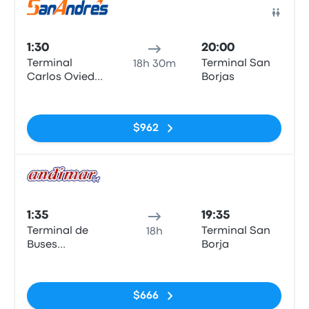
Auto
1:30
20:00
Terminal
Terminal San
18h 30m
Carlos Oviedo
Borjas
Cavada
Sin etiquetas
$962
Auto
1:35
19:35
Terminal de
Terminal San
18h
Buses
Borja
Cardenal
Sin etiquetas
Carlos Oviedo
Cavada)
$666