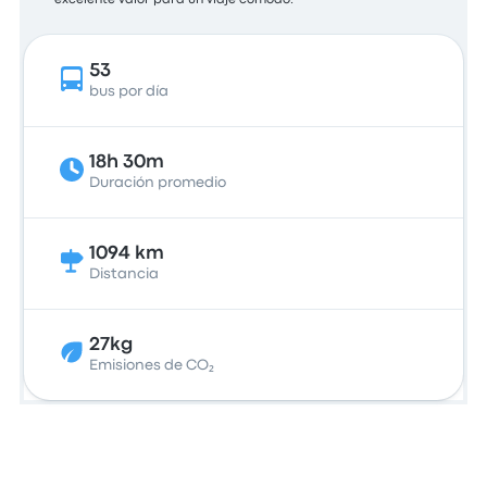
excelente valor para un viaje cómodo.
53
bus por día
18h 30m
Duración promedio
1094 km
Distancia
27kg
Emisiones de CO₂