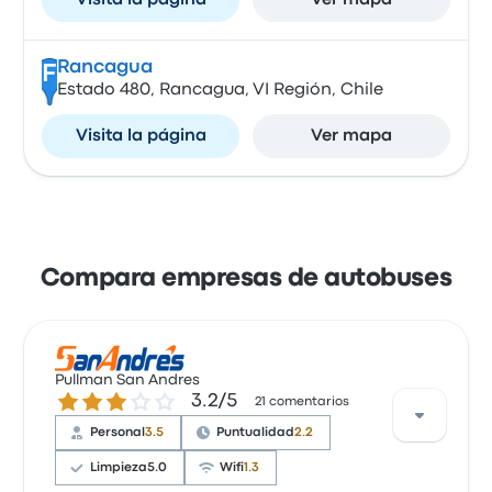
Visita la página
Ver mapa
Rancagua
F
Estado 480, Rancagua, VI Región, Chile
Visita la página
Ver mapa
Compara empresas de autobuses
Pullman San Andres
3.2 de 5 estrellas
3.2/5
21 comentarios
Personal
3.5
Puntualidad
2.2
Limpieza
5.0
Wifi
1.3