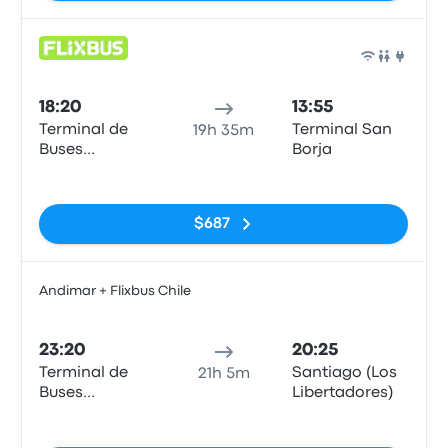
Auto
18:20
13:55
Terminal de
Terminal San
19h 35m
Buses
Borja
Cardenal
Sin etiquetas
Carlos Oviedo
Cavada)
$687
Andimar + Flixbus Chile
Auto
23:20
20:25
Terminal de
Santiago (Los
21h 5m
Buses
Libertadores)
Cardenal
Sin etiquetas
Carlos Oviedo