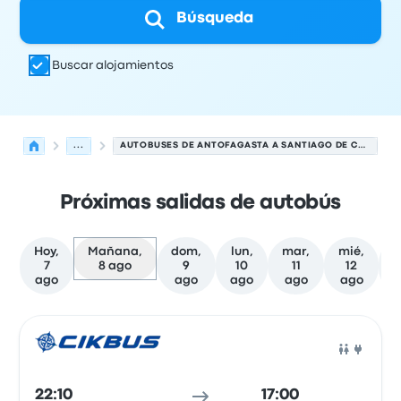
Búsqueda
Buscar alojamientos
...
AUTOBUSES DE ANTOFAGASTA A SANTIAGO DE CHILE
Próximas salidas de autobús
Hoy,
Mañana,
dom,
lun,
mar,
mié,
j
7
8 ago
9
10
11
12
ago
ago
ago
ago
ago
Próximas salidas de Antofagasta a Santiago de Chile el
Operado por
Tipo de vehículo
Hora de salida
Ubicación d
Auto
22:10
17:00