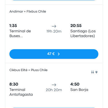
Andimar + Flixbus Chile
Auto
1:35
20:55
Terminal de
Santiago (Los
19h 20m
Buses
Libertadores)
Cardenal
Sin etiquetas
Carlos Oviedo
Cavada)
47 €
Cikbus Elité + Pluss Chile
Auto
8:30
4:50
Terminal
San Borja
20h 20m
Antofagasta
Sin etiquetas