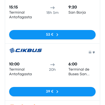
15:15
9:20
Terminal
San Borja
18h 5m
Antofagasta
Sin etiquetas
53 €
Auto
10:00
6:00
Terminal
Terminal de
20h
Antofagasta
Buses San
Borja - San
Sin etiquetas
Francisco de
Borja
39 €