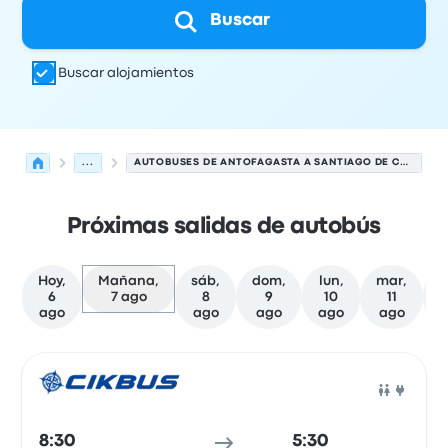
Buscar
Buscar alojamientos
...
AUTOBUSES DE ANTOFAGASTA A SANTIAGO DE CHILE
Próximas salidas de autobús
Hoy,
Mañana,
sáb,
dom,
lun,
mar,
m
6
7 ago
8
9
10
11
ago
ago
ago
ago
ago
Las próximas salidas de Antofagasta a Santiago de Chil
Operado por
Tipo de vehículo
Hora de salida
Ubicación d
Auto
8:30
5:30