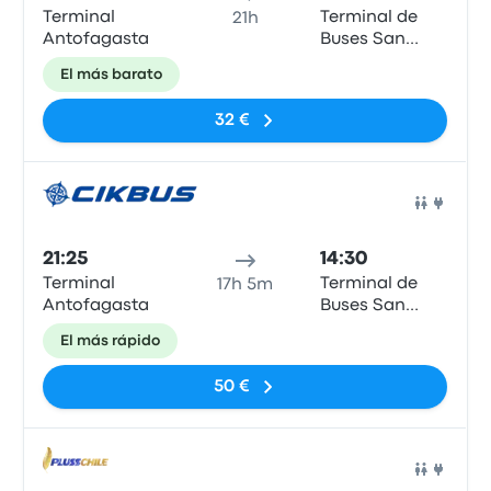
Terminal
Terminal de
21h
Antofagasta
Buses San
Borja - San
El más barato
Francisco de
Borja
32 €
Auto
21:25
14:30
Terminal
Terminal de
17h 5m
Antofagasta
Buses San
Borja - San
El más rápido
Francisco de
Borja
50 €
Auto