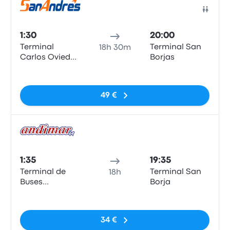
Auto
1:30
20:00
Terminal
Terminal San
18h 30m
Carlos Oviedo
Borjas
Cavada
Sin etiquetas
49 €
Auto
1:35
19:35
Terminal de
Terminal San
18h
Buses
Borja
Cardenal
Sin etiquetas
Carlos Oviedo
Cavada)
34 €