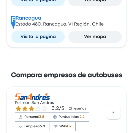
Visita la página
Ver mapa
Rancagua
F
Estado 480, Rancagua, VI Región, Chile
Visita la página
Ver mapa
Compara empresas de autobuses
Pullman San Andres
3.2 sobre 5 estrellas
3.2/5
21 reseñas
Personal
3.5
Puntualidad
2.2
Limpieza
5.0
WiFi
1.3