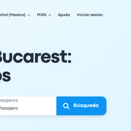
añol (Mexico)
MXN
Ayuda
Iniciar sesión
Bucarest:
os
asajeros
Búsqueda