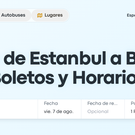
Autobuses
Lugares
Esp
de Estanbul a 
oletos y Horari
Fecha
Fecha de regreso
P