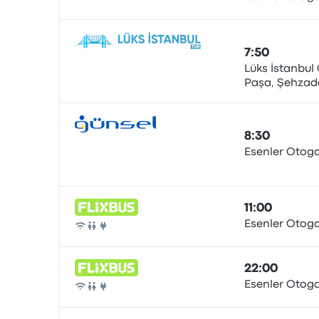
Autobús
7:50
Lüks İstanbul 
Paşa, Şehzade
Autobús
İstanbul
8:30
Esenler Otoga
Autobús
11:00
Esenler Otoga
Autobús
22:00
Esenler Otoga
Autobús