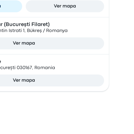
a
Ver mapa
 (Bucureşti Filaret)
in Istrati 1, Bükreş / Romanya
Ver mapa
e
București 030167, Romania
Ver mapa