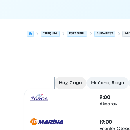
TURQUIA
ESTANBUL
BUCAREST
AU
Hoy, 7 ago
Mañana, 8 ago
Próximas salidas de Estanbul a Bucarest el 7 de
Operado por
Tipo de vehículo
Hora de salida
Ubi
9:00
Aksaray
Autobús
19:00
Esenler Otoga