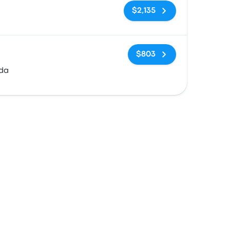
Sin etiquetas
$2,135
Sin etiquetas
$803
da