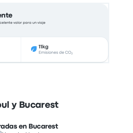
ente
elente valor para un viaje
11kg
Emisiones de CO₂
ul y Bucarest
radas en Bucarest