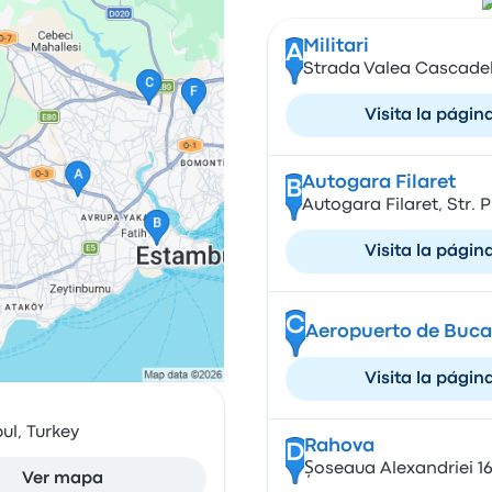
Militari
A
Strada Valea Cascadel
Visita la págin
Autogara Filaret
B
Autogara Filaret, Str. P
Visita la págin
C
Aeropuerto de Buca
Visita la págin
ul, Turkey
Rahova
D
Șoseaua Alexandriei 1
Ver mapa