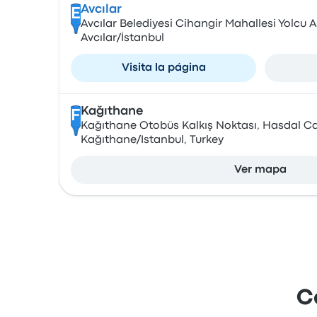
Avcılar
E
Avcılar Belediyesi Cihangir Mahallesi Yolcu 
Avcılar/İstanbul
Visita la página
Kağıthane
F
Kağıthane Otobüs Kalkış Noktası, Hasdal Cd
Kağıthane/Istanbul, Turkey
Ver mapa
C