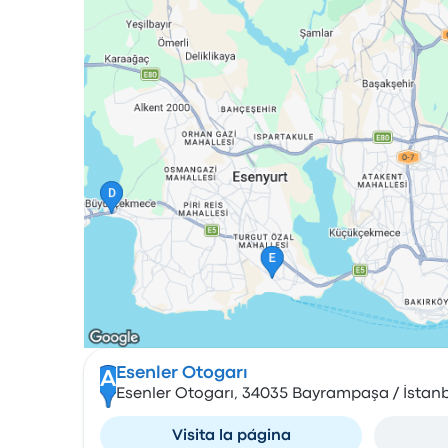
Esenler Otogarı
A
Esenler Otogarı, 34035 Bayrampaşa / İstanb
Visita la página