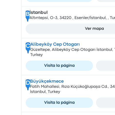
İstanbul
B
Altıntepsi, O-3, 34220 , Esenler/İstanbul, , Tu
Ver mapa
Alibeyköy Cep Otogarı
C
Güzeltepe, Alibeyköy Cep Otogarı İstanbul, 
Turkey
Visita la página
Büyükçekmece
D
Fatih Mahallesi, Rıza Küçükoğlupaşa Cd., 
İstanbul, Turkey
Visita la página