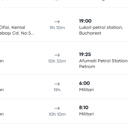
19:00
Ofisi, Kemal
Lukoil petrol station,
11h 10m
başı Cd. No:5,
Bucharest
19:25
rı
Afumati Petrol Station
10h 55m
Petrom
6:00
rı
Militari
19h
8:10
rı
Militari
10h 10m