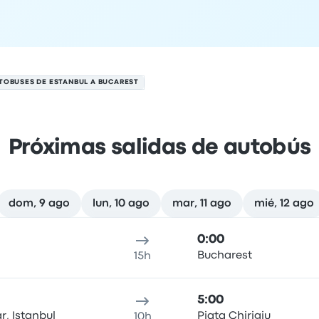
TOBUSES DE ESTANBUL A BUCAREST
Próximas salidas de autobús
dom, 9 ago
lun, 10 ago
mar, 11 ago
mié, 12 ago
 agosto
cación de salida
Duración del viaje
hora de llegada
Ubicaci
0:00
Bucharest
15h
5:00
r, Istanbul
Piata Chirigiu
10h