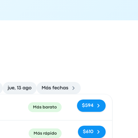
jue, 13 ago
Más fechas
ón de llegada
Recomendado
Precio y enlace de compra
$594
Más barato
$610
Más rápido