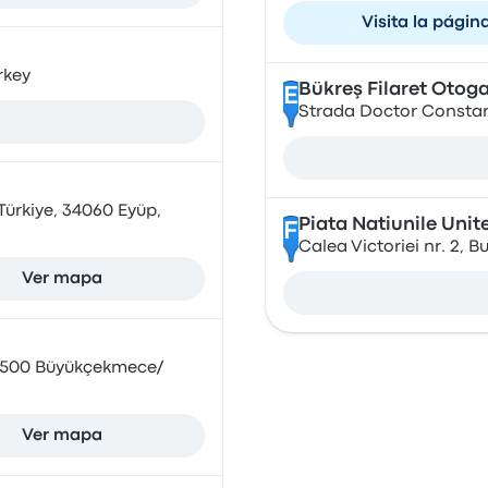
Visita la págin
rkey
Bükreş Filaret Otogar
E
Strada Doctor Constant
Türkiye, 34060 Eyüp,
Piata Natiunile Unit
F
Calea Victoriei nr. 2, 
Ver mapa
34500 Büyükçekmece/
Ver mapa