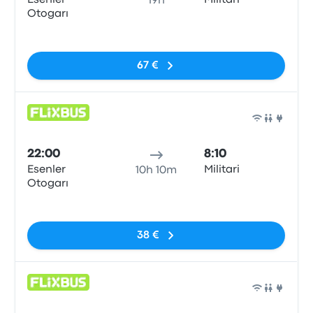
Esenler
Militari
19h
Otogarı
Sin etiquetas
67 €
Auto
22:00
8:10
Esenler
Militari
10h 10m
Otogarı
Sin etiquetas
38 €
Auto