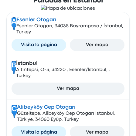
Paradas en Estanbul
Esenler Otogarı
A
Esenler Otogarı, 34035 Bayrampaşa / İstanbul,
Turkey
Visita la página
Ver mapa
İstanbul
B
Altıntepsi, O-3, 34220 , Esenler/İstanbul, ,
Turkey
Ver mapa
Alibeyköy Cep Otogarı
C
Güzeltepe, Alibeyköy Cep Otogarı İstanbul,
Türkiye, 34060 Eyüp, Turkey
Visita la página
Ver mapa