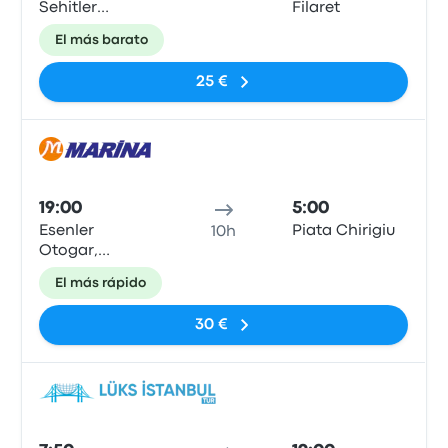
Sehitler
Filaret
Otogarı
El más barato
25 €
Auto
19:00
5:00
Esenler
Piata Chirigiu
10h
Otogar,
Istanbul
El más rápido
30 €
Auto