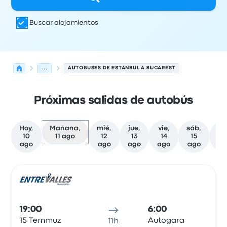
Buscar alojamientos
...
AUTOBUSES DE ESTANBUL A BUCAREST
Próximas salidas de autobús
Hoy,
Mañana,
mié,
jue,
vie,
sáb,
do
10
11 ago
12
13
14
15
1
ago
ago
ago
ago
ago
a
Las próximas salidas de Estanbul a Bucarest el 11 de ago
Operado por
Tipo de vehículo
Hora de salida
Ubicación d
Auto
19:00
6:00
15 Temmuz
Autogara
11h