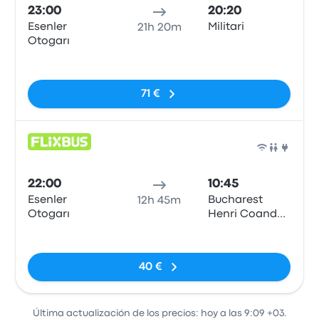
23:00
20:20
Esenler
Militari
21h 20m
Otogarı
Sin etiquetas
71 €
Auto
22:00
10:45
Esenler
Bucharest
12h 45m
Otogarı
Henri Coanda
Airport
Sin etiquetas
40 €
Última actualización de los precios: hoy a las 9:09 +03.