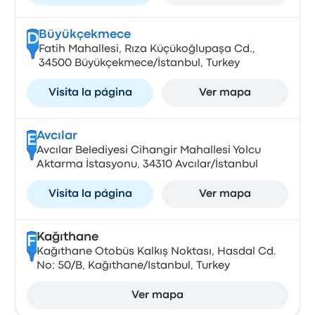
Büyükçekmece
D
Fatih Mahallesi, Rıza Küçükoğlupaşa Cd.,
34500 Büyükçekmece/İstanbul, Turkey
Visita la página
Ver mapa
Avcılar
E
Avcılar Belediyesi Cihangir Mahallesi Yolcu
Aktarma İstasyonu, 34310 Avcılar/İstanbul
Visita la página
Ver mapa
Kağıthane
F
Kağıthane Otobüs Kalkış Noktası, Hasdal Cd.
No: 50/B, Kağıthane/Istanbul, Turkey
Ver mapa