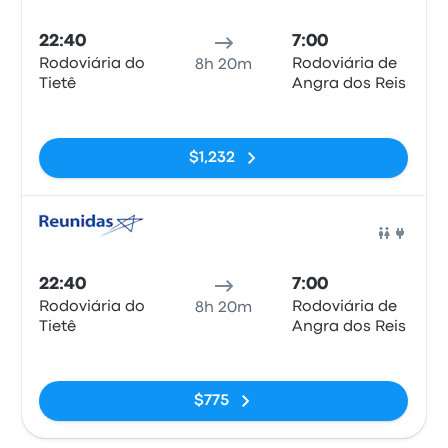
Auto
22:40
7:00
Rodoviária do
Rodoviária de
8h 20m
Tietê
Angra dos Reis
Sin etiquetas
$1,232
Auto
22:40
7:00
Rodoviária do
Rodoviária de
8h 20m
Tietê
Angra dos Reis
Sin etiquetas
$775