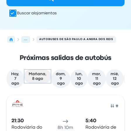
Buscar alojamientos
...
AUTOBUSES DE SÃO PAULO A ANGRA DOS REIS
Próximas salidas de autobús
Hoy,
Mañana,
dom,
lun,
mar,
mié,
j
7
8 ago
9
10
11
12
ago
ago
ago
ago
ago
Próximas salidas de São Paulo a Angra dos Reis el 8 de
Operado por
Tipo de vehículo
Hora de salida
Ubicación d
Auto
21:30
5:40
Rodoviária do
Rodoviária de
8h 10m