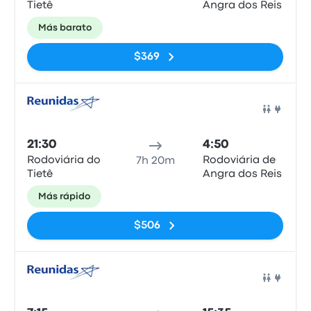
Tietê
Angra dos Reis
Más barato
$369
Auto
21:30
4:50
Rodoviária do
Rodoviária de
7h 20m
Tietê
Angra dos Reis
Más rápido
$506
Auto