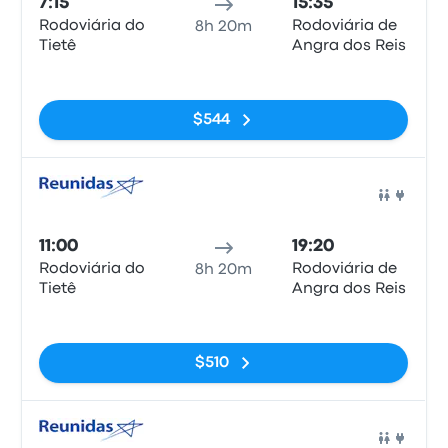
7:15
15:35
Rodoviária do
Rodoviária de
8h 20m
Tietê
Angra dos Reis
Sin etiquetas
$544
Auto
11:00
19:20
Rodoviária do
Rodoviária de
8h 20m
Tietê
Angra dos Reis
Sin etiquetas
$510