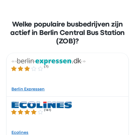
Welke populaire busbedrijven zijn
actief in Berlin Central Bus Station
(ZOB)?
(
7
)
3.0 van de 5 sterren
Berlin Expressen
(
161
)
3.8 van de 5 sterren
Ecolines