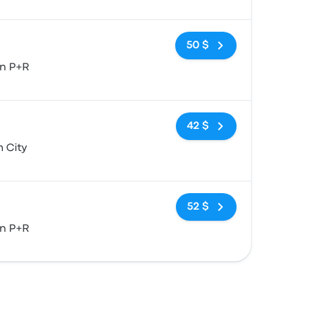
Pas de balises
50 $
n P+R
Pas de balises
42 $
 City
Pas de balises
52 $
n P+R