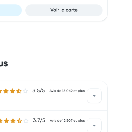
Voir la carte
us
5 sur 5 étoiles
3.5/5
Avis de 15 042 et plus
.7 sur 5 étoiles
3.7/5
nquis par l'accessibilité des billets et la
Avis de 12 507 et plus
voyage commencer à 23 $