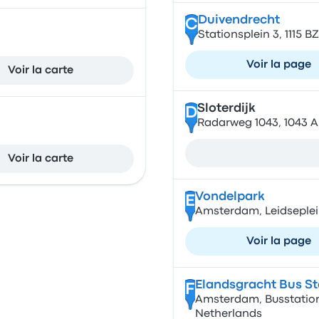
Duivendrecht
C
Stationsplein 3, 1115 
Voir la page
Voir la carte
Sloterdijk
D
Radarweg 1043, 1043 
Voir la carte
Vondelpark
E
Amsterdam, Leidseplei
Voir la page
Elandsgracht Bus St
F
Amsterdam, Busstation
Netherlands