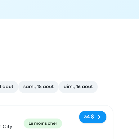
14 août
sam., 15 août
dim., 16 août
ecommandé
Prix et lien de réservation
34 $
Le moins cher
 City