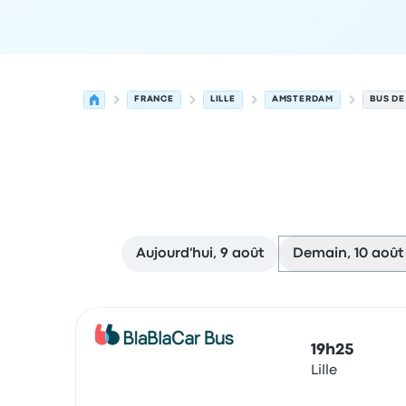
FRANCE
LILLE
AMSTERDAM
BUS DE
Aujourd'hui, 9 août
Demain, 10 août
Prochains départs de Lille vers Amsterdam le 10
Opéré par
Type de véhicule
Heure de départ
Lie
19h25
Lille
Bus