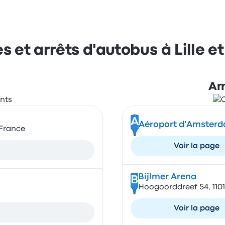
es et arrêts d'autobus à Lille 
Ar
A
Aéroport d'Amster
 France
Voir la page
Bijlmer Arena
B
Hoogoorddreef 54, 110
Voir la page