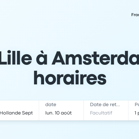
Fra
ille à Amsterdam
horaires
date
Date de retour
P