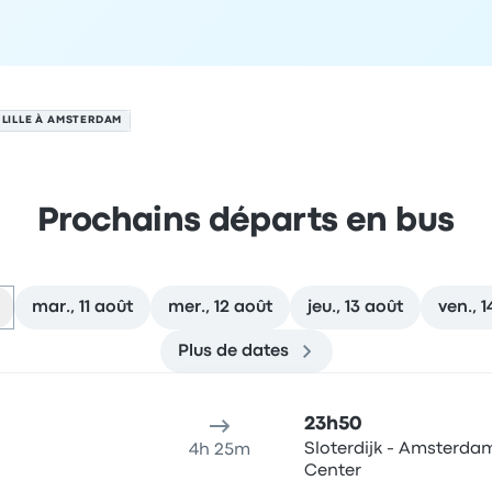
 LILLE À AMSTERDAM
Prochains départs en bus
mar., 11 août
mer., 12 août
jeu., 13 août
ven., 
Plus de dates
 août
u de départ
Durée du voyage
Heure d'arrivée
Lieu d'arrivée
R
23h50
Sloterdijk - Amsterdam
4h 25m
Center