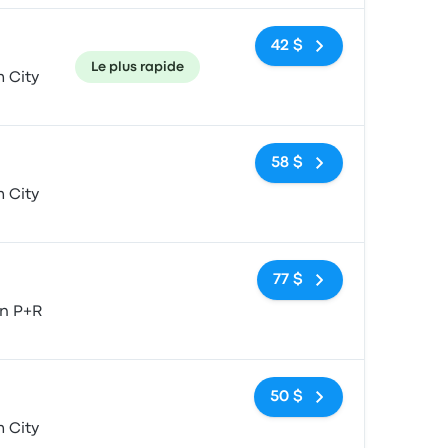
42 $
Le plus rapide
 City
Pas de balises
58 $
 City
Pas de balises
77 $
n P+R
Pas de balises
50 $
 City