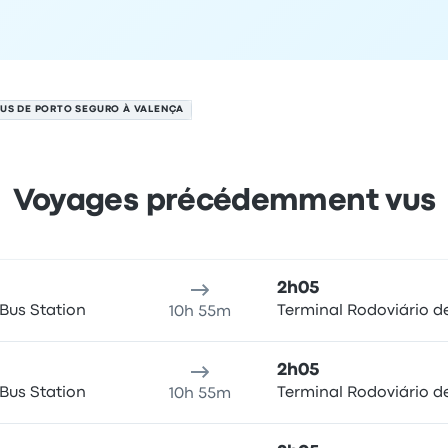
US DE PORTO SEGURO À VALENÇA
Voyages précédemment vus
 le 7 août
u de départ
Durée du voyage
Heure d'arrivée
Lieu d'arrivée
Pr
2h05
Bus Station
Terminal Rodoviário d
10h 55m
2h05
Bus Station
Terminal Rodoviário d
10h 55m