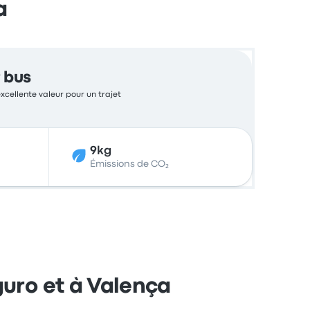
a
 bus
excellente valeur pour un trajet
9kg
Émissions de CO₂
guro et à Valença