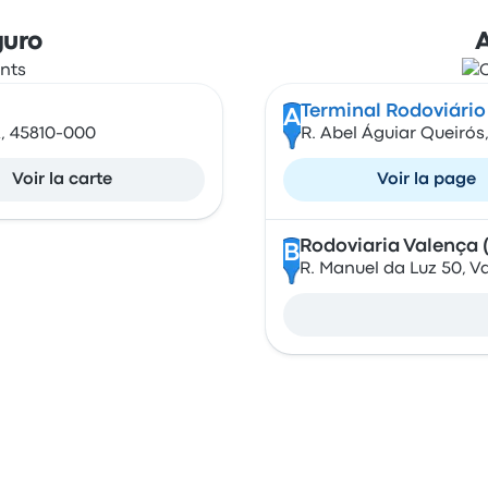
guro
A
Terminal Rodoviário
A
A, 45810-000
R. Abel Águiar Queirós
Voir la carte
Voir la page
Rodoviaria Valença 
B
R. Manuel da Luz 50, V