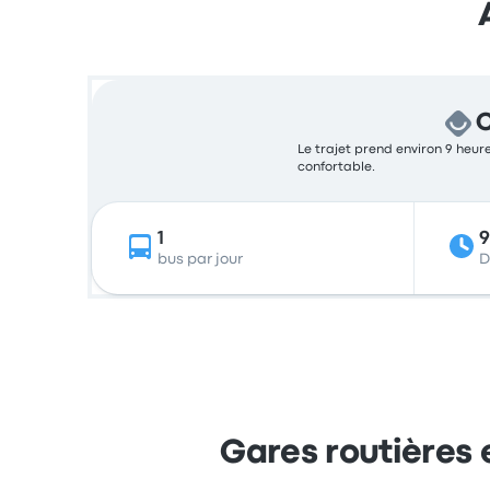
C
Le trajet prend environ 9 heure
confortable.
1
bus par jour
D
Gares routières 