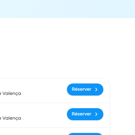
ix et lien de réservation
Réserver
e Valença
Réserver
e Valença