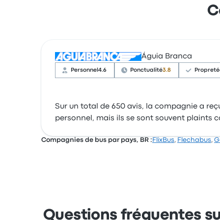
C
Águia Branca
Personnel
4.6
Ponctualité
3.8
Propreté
Sur un total de 650 avis, la compagnie a reçu 
personnel, mais ils se sont souvent plaints 
Compagnies de bus par pays, BR :
FlixBus
,
Flechabus
,
G
Questions fréquentes su