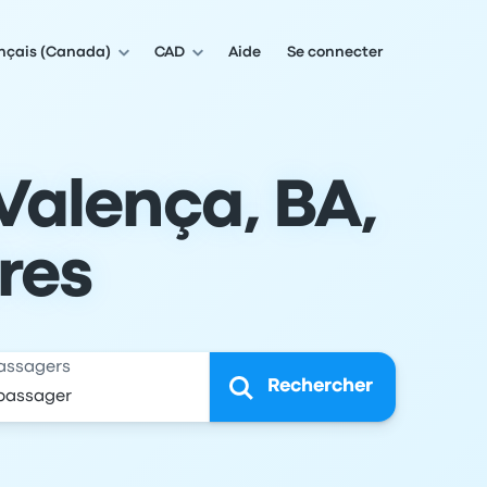
nçais (Canada)
CAD
Aide
Se connecter
Valença, BA,
ires
assagers
Rechercher