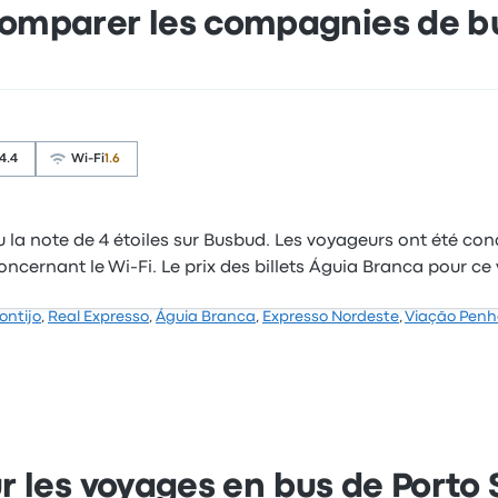
omparer les compagnies de b
4.4
Wi-Fi
1.6
la note de 4 étoiles sur Busbud. Les voyageurs ont été conqui
concernant le Wi-Fi. Le prix des billets Águia Branca pour
ontijo
,
Real Expresso
,
Águia Branca
,
Expresso Nordeste
,
Viação Pen
r les voyages en bus de Porto 