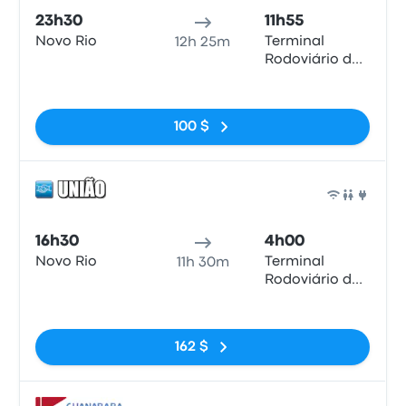
23h30
11h55
Novo Rio
Terminal
12h 25m
Rodoviário de
Ribeirão Preto
Pas de balises
100 $
Bus
16h30
4h00
Novo Rio
Terminal
11h 30m
Rodoviário de
Ribeirão Preto
Pas de balises
162 $