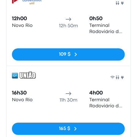
Bus
12h00
0h50
Novo Rio
Terminal
12h 50m
Rodoviário de
Ribeirão Preto
Pas de balises
109 $
Bus
16h30
4h00
Novo Rio
Terminal
11h 30m
Rodoviário de
Ribeirão Preto
Pas de balises
165 $