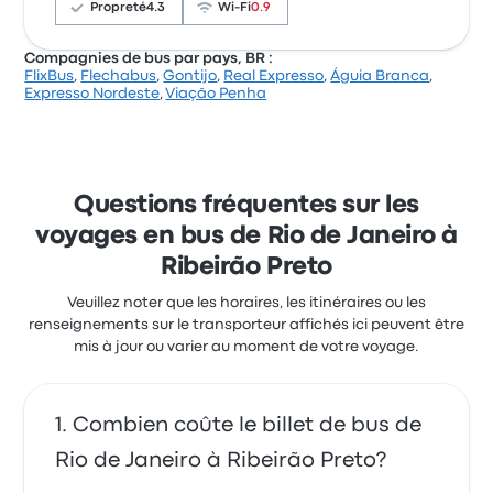
commencer à 78 $
Propreté
4.3
Wi-Fi
0.9
Compagnies de bus par pays, BR :
FlixBus
,
Flechabus
,
Gontijo
,
Real Expresso
,
Águia Branca
,
Sur un total de 683 avis, la compagnie a reçu la note
Expresso Nordeste
,
Viação Penha
de 3.6 étoiles sur Busbud. Les voyageurs ont été
conquis par l'accessibilité des billets et les sièges,
mais ils se sont souvent plaints concernant le Wi-Fi.
Le prix des billets Util pour ce voyage commencer à
67 $
Questions fréquentes sur les
Útil Rio de Janeiro Ribeirão Preto avis
voyages en bus de Rio de Janeiro à
clients récents
Ribeirão Preto
Bonne compagnie. Manque du WiFi dans le bus.
4.0 sur 5 étoiles
Veuillez noter que les horaires, les itinéraires ou les
Matthieu D.
renseignements sur le transporteur affichés ici peuvent être
4 mai 2019
mis à jour ou varier au moment de votre voyage.
Combien coûte le billet de bus de
Rio de Janeiro à Ribeirão Preto?