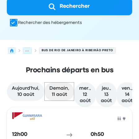
Rechercher
Rechercher des hébergements
...
BUS DE RIO DE JANEIRO À RIBEIRÃO PRETO
Prochains départs en bus
Aujourd'hui,
Demain,
mer.,
jeu.,
ven.,
10 août
11 août
12
13
14
août
août
août
Prochains départs de Rio de Janeiro vers Ribeirão Preto l
Opéré par
Type de véhicule
Heure de départ
Lieu de dép
Bus
12h00
0h50