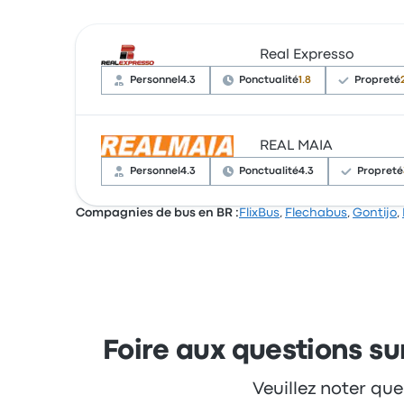
Real Expresso
Personnel
4.3
Ponctualité
1.8
Propreté
REAL MAIA
Selon 11 avis, Real Expresso a reçu une note 
se sont plaints concernant les prises électr
Personnel
4.3
Ponctualité
4.3
Propreté
Compagnies de bus en BR :
FlixBus
,
Flechabus
,
Gontijo
,
Sur un total de 17 avis, la compagnie a reçu 
ils se sont souvent plaints concernant le Wi
Foire aux questions sur
Veuillez noter que