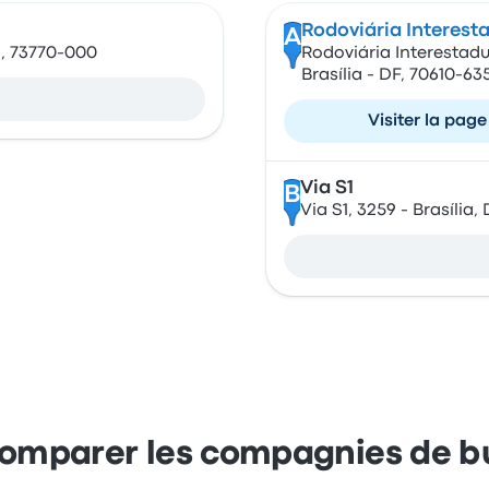
Rodoviária Interesta
A
O, 73770-000
Rodoviária Interestadu
Brasília - DF, 70610-635
Visiter la page
Via S1
B
Via S1, 3259 - Brasília, 
omparer les compagnies de b