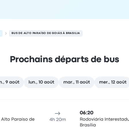
A
BUS DE ALTO PARAÍSO DE GOIÁS À BRASILIA
Prochains départs de bus
., 9 août
lun., 10 août
mar., 11 août
mer., 12 août
Brasilia le 8 août
u de départ
Durée du trajet
heure d'arrivée
Lieu d'arrivée
Re
06:20
 Alto Paraíso de
Rodoviária Interestadu
4h 20m
Brasília