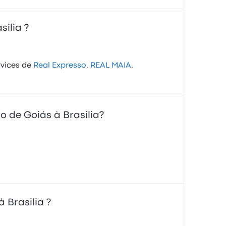
silia ?
rvices de
Real Expresso
,
REAL MAIA
.
o de Goiás à Brasilia?
 Brasilia ?