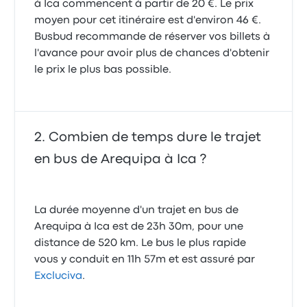
à Ica commencent à partir de 20 €. Le prix
parce fuerte … no recomiendo !!! Aucun confort.Pour
une si longue distance -10h- il faut au moins pouvoir
moyen pour cet itinéraire est d'environ 46 €.
s’incliner un peu pour dormir. Il n’y avait même pas
Busbud recommande de réserver vos billets à
de prise USB pour charger son téléphone. Honteux.
l'avance pour avoir plus de chances d'obtenir
1.0 sur 5 étoiles
le prix le plus bas possible.
Arnaud L.
22 août 2021
Combien de temps dure le trajet
en bus de Arequipa à Ica ?
La durée moyenne d'un trajet en bus de
Arequipa à Ica est de 23h 30m, pour une
distance de 520 km. Le bus le plus rapide
vous y conduit en 11h 57m et est assuré par
Excluciva
.