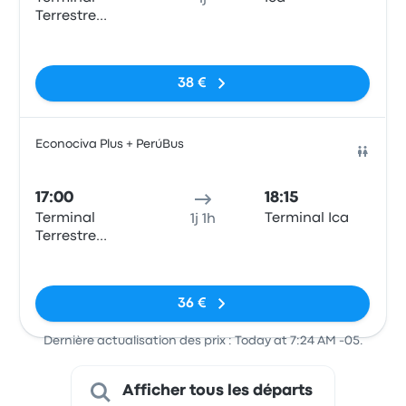
Terrestre
Arequipa
Pas de balises
38 €
Econociva Plus + PerúBus
Bus
17:00
18:15
Terminal
Terminal Ica
1j 1h
Terrestre
Arequipa
Pas de balises
36 €
Dernière actualisation des prix : Today at 7:24 AM -05.
Afficher tous les départs