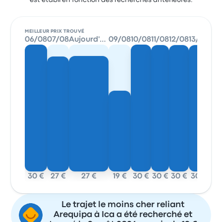
est établi en fonction des recherches antérieures.
MEILLEUR PRIX TROUVÉ
06/08
07/08
Aujourd'hui
09/08
10/08
11/08
12/08
13/08
30 €
27 €
27 €
19 €
30 €
30 €
30 €
30 €
Le trajet le moins cher reliant
Arequipa à Ica a été recherché et