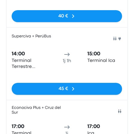
Arequipa
Pas de balises
40 €
Superciva + PerúBus
Bus
14:00
15:00
Terminal
Terminal Ica
1j 1h
Terrestre
Arequipa
Pas de balises
45 €
Econociva Plus + Cruz del
Sur
Bus
17:00
17:00
Terminal
Ica
1j