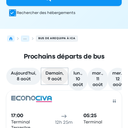
Rechercher des hébergements
...
BUS DE AREQUIPA À ICA
Prochains départs de bus
Aujourd'hui,
Demain,
lun.,
mar.,
mer.,
8 août
9 août
10
11
12
août
août
août
Prochains départs de Arequipa vers Ica le 9 août
Opéré par
Type de véhicule
Heure de départ
Lieu de dép
Bus
17:00
05:25
Terminal
Terminal
12h 25m