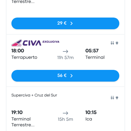
Terrestre
Arequipa
Pas de balises
29 €
Bus
18:00
05:57
Terrapuerto
Terminal
11h 57m
Pas de balises
56 €
Superciva + Cruz del Sur
Bus
19:10
10:15
Terminal
Ica
15h 5m
Terrestre