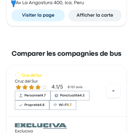
Av La Angostura 400, Ica, Peru
Visiter la page
Afficher la carte
Comparer les compagnies de bus
Cruz del Sur
4.1 sur 5 étoiles
4.1/5
8 151 avis
Personnel
4.7
Ponctualité
4.3
Propreté
4.8
Wi-Fi
1.7
Les passagers se plaignent du manque de
Excluciva