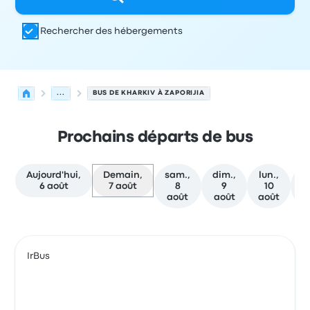
Rechercher des hébergements
...
BUS DE KHARKIV À ZAPORIJIA
Prochains départs de bus
Aujourd'hui,
Demain,
sam.,
dim.,
lun.,
m
6 août
7 août
8
9
10
août
août
août
a
Prochains départs de Kharkiv vers Zaporijia le 7 août
Opéré par
Type de véhicule
Heure de départ
Lieu de dép
IrBus
Bus