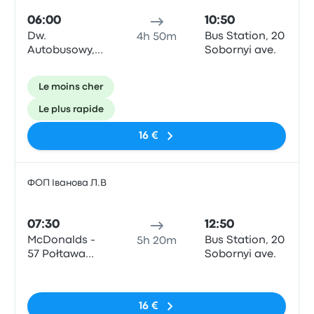
06:00
10:50
Dw.
Bus Station, 20
4h 50m
Autobusowy,
Sobornyi ave.
Gagarina 22
Le moins cher
Le plus rapide
16 €
ФОП Іванова Л.В
Bus
07:30
12:50
McDonalds -
Bus Station, 20
5h 20m
57 Połtawa
Sobornyi ave.
Way str
Pas de balises
16 €