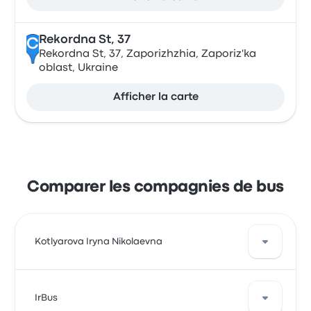
Rekordna St, 37
C
Rekordna St, 37, Zaporizhzhia, Zaporiz'ka
oblast, Ukraine
Afficher la carte
Comparer les compagnies de bus
Kotlyarova Iryna Nikolaevna
Kotlyarova Iryna Nikolaevna propose 2 bus par jour
IrBus
de Kharkiv à Zaporijia. Bien que le prix moyen de ce