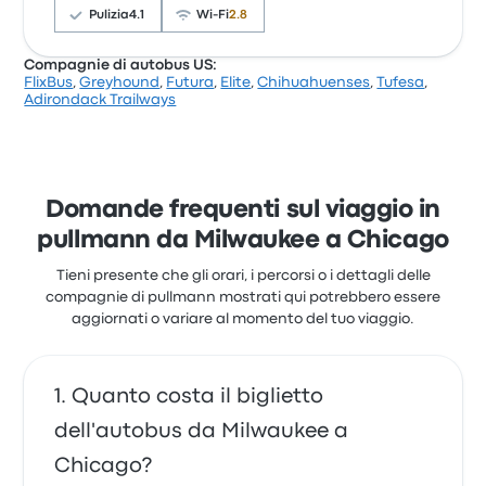
per questo viaggio partono da 16 €
Pulizia
4.1
Wi-Fi
2.8
Compagnie di autobus US:
FlixBus
,
Greyhound
,
Futura
,
Elite
,
Chihuahuenses
,
Tufesa
,
Sulla base di 209 recensioni, la compagnia è stata
Adirondack Trailways
valutata con 3.2 stelle su Busbud. I viaggiatori sono
rimasti particolarmente soddisfatti per l'accesso al
biglietto e la temperatura, ma spesso si sono
lamentati per il Wi-Fi. I prezzi dei biglietti di Tornado
Bus per questo viaggio partono da 89 €
Domande frequenti sul viaggio in
pullmann da Milwaukee a Chicago
Tieni presente che gli orari, i percorsi o i dettagli delle
compagnie di pullmann mostrati qui potrebbero essere
aggiornati o variare al momento del tuo viaggio.
Quanto costa il biglietto
dell'autobus da Milwaukee a
Chicago?