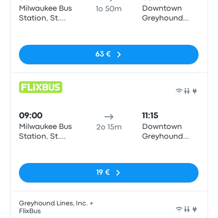
Milwaukee Bus
Downtown
1o 50m
Station, St.
Greyhound
Paul & N6th
Station
Nessun tag
road.
63 €
Pull
09:00
11:15
Milwaukee Bus
Downtown
2o 15m
Station, St.
Greyhound
Paul & N6th
Station
Nessun tag
road.
19 €
Greyhound Lines, Inc. +
FlixBus
Pull