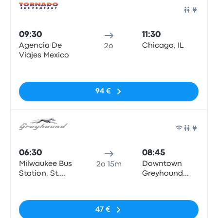
Pull
09:30
11:30
Agencia De
Chicago, IL
2o
Viajes Mexico
Nessun tag
94 €
Pull
06:30
08:45
Milwaukee Bus
Downtown
2o 15m
Station, St.
Greyhound
Paul & N6th
Station
Nessun tag
road.
47 €