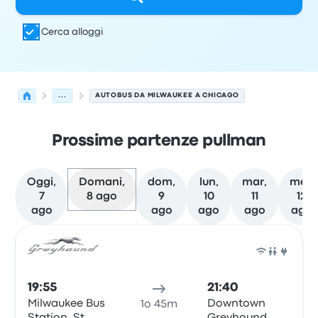
Cerca alloggi
...
AUTOBUS DA MILWAUKEE A CHICAGO
Prossime partenze pullman
Oggi,
Domani,
dom,
lun,
mar,
mer,
7
8 ago
9
10
11
12
ago
ago
ago
ago
ago
Le prossime partenze da Milwaukee a Chicago il 8 agos
Gestito da
Tipo di veicolo
orario di partenza
Località di
Pull
19:55
21:40
Milwaukee Bus
Downtown
1o 45m