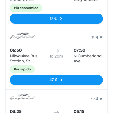
Station, St.
Greyhound
Paul & N6th
Station
Più economico
road.
17 €
Pull
06:30
07:50
Milwaukee Bus
N Cumberland
1o 20m
Station, St.
Ave
Paul & N6th
Più rapido
road.
47 €
Pull
03:25
05:15