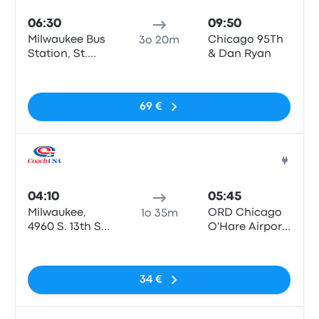
06:30
09:50
Milwaukee Bus
Chicago 95Th
3o 20m
Station, St.
& Dan Ryan
Paul & N6th
Nessun tag
road.
69 €
Pull
04:10
05:45
Milwaukee,
ORD Chicago
1o 35m
4960 S. 13th St.
O'Hare Airport
Park & Ride
Terminal 5
Nessun tag
Terminal
34 €