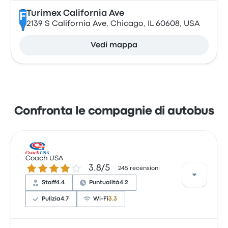
Turimex California Ave
F
2139 S California Ave, Chicago, IL 60608, USA
Vedi mappa
Confronta le compagnie di autobus
Coach USA
3.8 su 5 stelle
3.8/5
245 recensioni
Staff
4.4
Puntualità
4.2
Pulizia
4.7
Wi-Fi
3.3