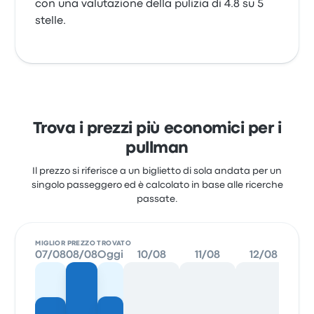
con una valutazione della pulizia di 4.8 su 5
stelle.
Trova i prezzi più economici per i
pullman
Il prezzo si riferisce a un biglietto di sola andata per un
singolo passeggero ed è calcolato in base alle ricerche
passate.
MIGLIOR PREZZO TROVATO
07/08
08/08
Oggi
10/08
11/08
12/08
1