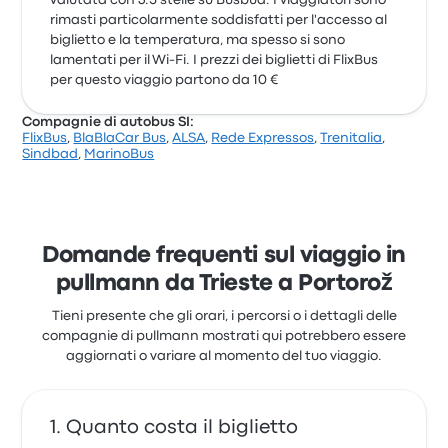
valutata con 3.5 stelle su Busbud. I viaggiatori sono
rimasti particolarmente soddisfatti per l'accesso al
biglietto e la temperatura, ma spesso si sono
lamentati per il Wi-Fi. I prezzi dei biglietti di FlixBus
per questo viaggio partono da 10 €
Compagnie di autobus SI:
FlixBus
,
BlaBlaCar Bus
,
ALSA
,
Rede Expressos
,
Trenitalia
,
Sindbad
,
MarinoBus
Domande frequenti sul viaggio in
pullmann da Trieste a Portorož
Tieni presente che gli orari, i percorsi o i dettagli delle
compagnie di pullmann mostrati qui potrebbero essere
aggiornati o variare al momento del tuo viaggio.
Quanto costa il biglietto