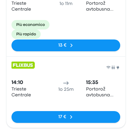
Trieste
Portorož
1o 11m
Centrale
avtobusna
postaja
Più economico
Più rapido
13 €
Pull
14:10
15:35
Trieste
Portorož
1o 25m
Centrale
avtobusna
postaja
Nessun tag
17 €