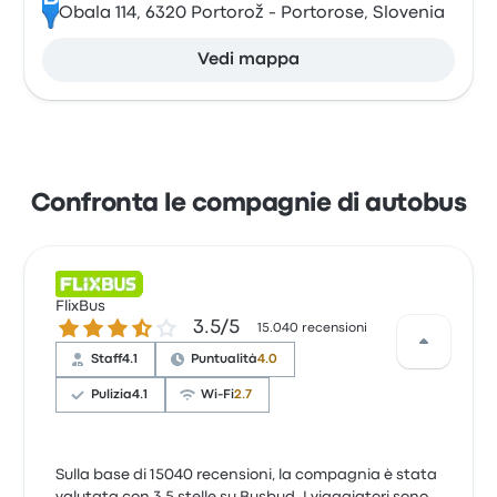
Obala 114, 6320 Portorož - Portorose, Slovenia
Vedi mappa
Confronta le compagnie di autobus
FlixBus
3.5 su 5 stelle
3.5/5
15.040 recensioni
Staff
4.1
Puntualità
4.0
Pulizia
4.1
Wi-Fi
2.7
Sulla base di 15040 recensioni, la compagnia è stata