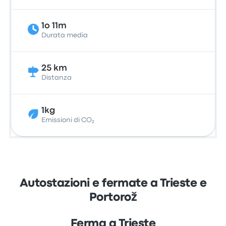
1o 11m
Durata media
25 km
Distanza
1kg
Emissioni di CO₂
Autostazioni e fermate a Trieste e
Portorož
Ferma a Trieste