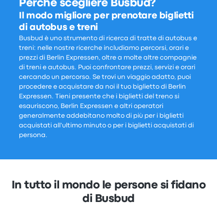
Perché scegliere Busbud?
Il modo migliore per prenotare biglietti
di autobus e treni
Busbud è uno strumento di ricerca di tratte di autobus e
treni: nelle nostre ricerche includiamo percorsi, orari e
prezzi di Berlin Expressen, oltre a molte altre compagnie
di treni e autobus. Puoi confrontare prezzi, servizi e orari
cercando un percorso. Se trovi un viaggio adatto, puoi
procedere e acquistare da noi il tuo biglietto di Berlin
Expressen. Tieni presente che i biglietti del treno si
esauriscono, Berlin Expressen e altri operatori
generalmente addebitano molto di più per i biglietti
acquistati all'ultimo minuto o per i biglietti acquistati di
persona.
In tutto il mondo le persone si fidano
di Busbud