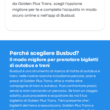
da Golden Plus Trans, scegli l'opzione
migliore per te e completa l'acquisto in modo
sicuro online o nell'app di Busbud.
Perché scegliere Busbud?
Il modo migliore per prenotare biglietti
di autobus e treni
Busbud è uno strumento di ricerca di tratte di autobus e
treni: nelle nostre ricerche includiamo percorsi, orari e
prezzi di Golden Plus Trans, oltre a molte altre
compagnie di treni e autobus. Puoi confrontare prezzi,
servizi e orari cercando un percorso. Se trovi un viaggio
adatto, puoi procedere e acquistare da noi il tuo
biglietto di Golden Plus Trans. Tieni presente che i
biglietti del treno si esauriscono, Golden Plus Trans e