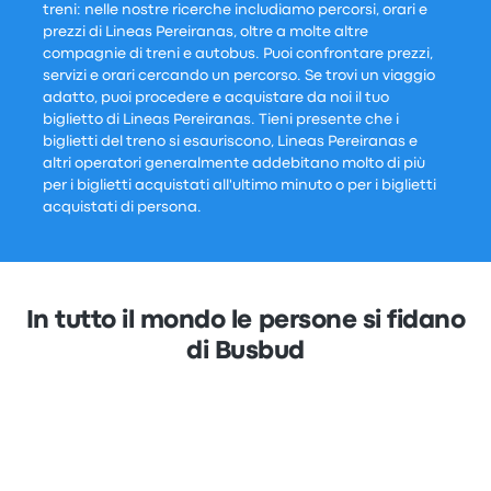
treni: nelle nostre ricerche includiamo percorsi, orari e
prezzi di Lineas Pereiranas, oltre a molte altre
compagnie di treni e autobus. Puoi confrontare prezzi,
servizi e orari cercando un percorso. Se trovi un viaggio
adatto, puoi procedere e acquistare da noi il tuo
biglietto di Lineas Pereiranas. Tieni presente che i
biglietti del treno si esauriscono, Lineas Pereiranas e
altri operatori generalmente addebitano molto di più
per i biglietti acquistati all'ultimo minuto o per i biglietti
acquistati di persona.
In tutto il mondo le persone si fidano
di Busbud