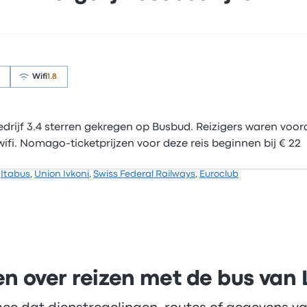
Wifi
1.8
drijf 3.4 sterren gekregen op Busbud. Reizigers waren voora
ifi. Nomago-ticketprijzen voor deze reis beginnen bij € 22
,
Itabus
,
Union Ivkoni
,
Swiss Federal Railways
,
Euroclub
n over reizen met de bus van 