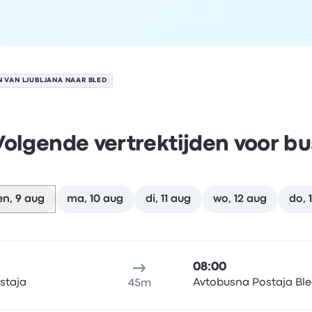
 VAN LJUBLJANA NAAR BLED
Volgende vertrektijden voor bu
n, 9 aug
ma, 10 aug
di, 11 aug
wo, 12 aug
do, 
op 9 augustus
klocatie
Reisduur
aankomsttijd
Aankomstlocatie
Aanbevol
08:00
staja
Avtobusna Postaja Bl
45m