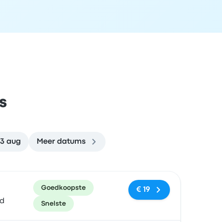
s
13 aug
Meer datums
en
Prijs en boekingslink
Goedkoopste
€ 19
ed
Snelste