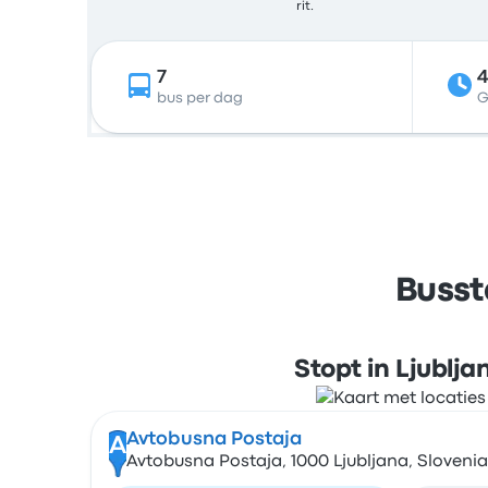
rit.
7
bus per dag
G
Busst
Stopt in Ljublja
Avtobusna Postaja
A
Avtobusna Postaja, 1000 Ljubljana, Slovenia