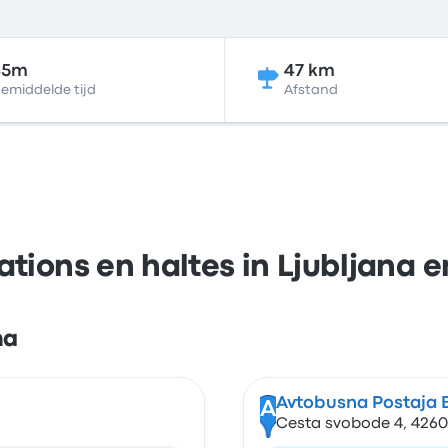
45m
47 km
emiddelde tijd
Afstand
ations en haltes in Ljubljana e
na
Avtobusna Postaja 
A
Cesta svobode 4, 4260 