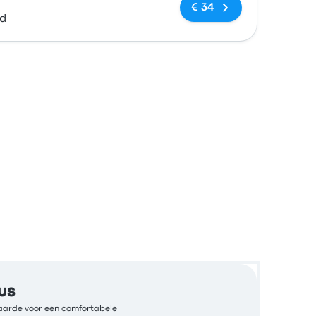
Geen tags
€ 34
ed
us
 waarde voor een comfortabele