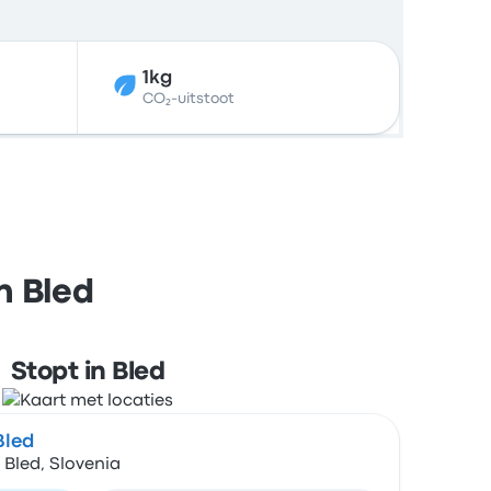
1kg
CO₂-uitstoot
n Bled
Stopt in Bled
Bled
Bled, Slovenia