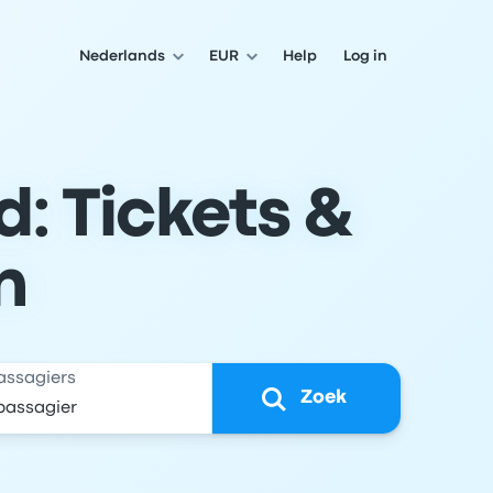
Nederlands
EUR
Help
Log in
d: Tickets &
n
assagiers
Zoek