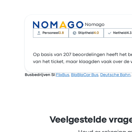
Nomago
Personeel
3.8
Stiptheid
4.0
Netheid
4.3
Op basis van 207 beoordelingen heeft het be
van het ticket, maar klaagden vaak over de w
Busbedrijven SI:
FlixBus
,
BlaBlaCar Bus
,
Deutsche Bahn
Veelgestelde vrage