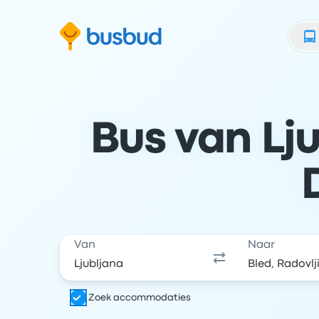
 naar het zoekformulier
Doorgaan naar inhoud
Ga naar de footer
Bus van Lju
Van
Naar
Zoek accommodaties