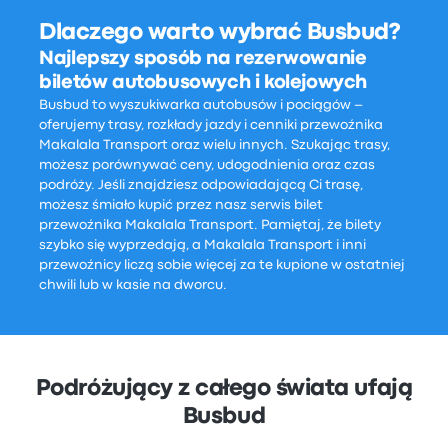
Dlaczego warto wybrać Busbud?
Najlepszy sposób na rezerwowanie
biletów autobusowych i kolejowych
Busbud to wyszukiwarka autobusów i pociągów –
oferujemy trasy, rozkłady jazdy i cenniki przewoźnika
Makalala Transport oraz wielu innych. Szukając trasy,
możesz porównywać ceny, udogodnienia oraz czas
podróży. Jeśli znajdziesz odpowiadającą Ci trasę,
możesz śmiało kupić przez nasz serwis bilet
przewoźnika Makalala Transport. Pamiętaj, że bilety
szybko się wyprzedają, a Makalala Transport i inni
przewoźnicy liczą sobie więcej za te kupione w ostatniej
chwili lub w kasie na dworcu.
Podróżujący z całego świata ufają
Busbud