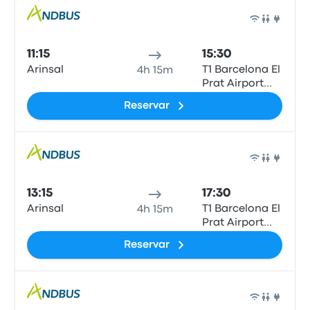
Auto
11:15
15:30
Arinsal
T1 Barcelona El
4h 15m
Prat Airport
(BCN)
Reservar
Auto
13:15
17:30
Arinsal
T1 Barcelona El
4h 15m
Prat Airport
(BCN)
Reservar
Auto