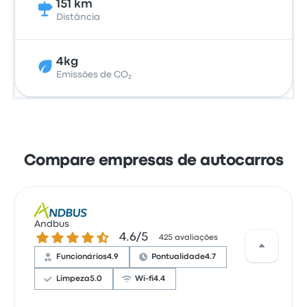
151 km
Distância
4kg
Emissões de CO₂
Compare empresas de autocarros
Andbus
4.6 de 5 estrelas
4.6/5
425 avaliações
Funcionários
4.9
Pontualidade
4.7
Limpeza
5.0
Wi-fi
4.4