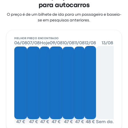
para autocarros
O preço é de um bilhete de ida para um passageiro e baseia-
se em pesquisas anteriores.
MELHOR PREÇO ENCONTRADO
06/08
07/08
Hoje
09/08
10/08
11/08
12/08
13/08
47 €
47 €
47 €
47 €
47 €
47 €
48 €
Sem dados