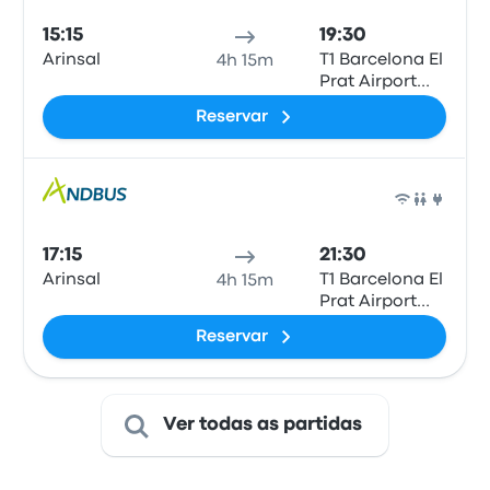
15:15
19:30
Arinsal
T1 Barcelona El
4h 15m
Prat Airport
(BCN)
Reservar
Auto
17:15
21:30
Arinsal
T1 Barcelona El
4h 15m
Prat Airport
(BCN)
Reservar
Ver todas as partidas