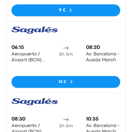
9 €
Auto
06:15
08:20
Aeropuerto /
Av. Barcelona -
2h 5m
Airport (BCN)
Ausiàs March
T1
Sem etiquetas
14 €
Auto
08:30
10:35
Aeropuerto /
Av. Barcelona -
2h 5m
Airport (BCN)
Ausiàs March