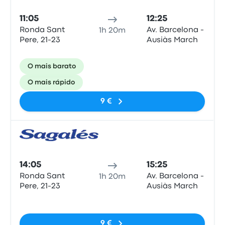
11:05
12:25
Ronda Sant
Av. Barcelona -
1h 20m
Pere, 21-23
Ausiàs March
O mais barato
O mais rápido
9 €
Auto
14:05
15:25
Ronda Sant
Av. Barcelona -
1h 20m
Pere, 21-23
Ausiàs March
Sem etiquetas
9 €