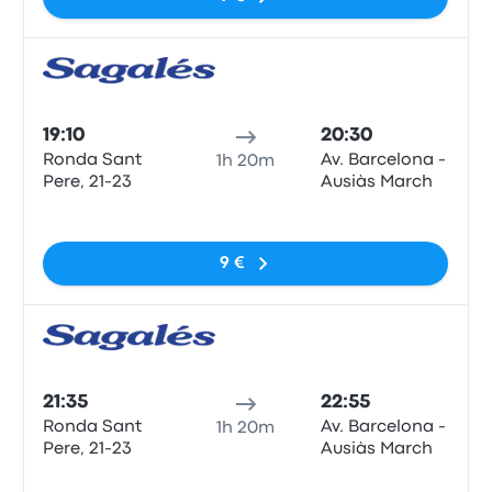
Auto
19:10
20:30
Ronda Sant
Av. Barcelona -
1h 20m
Pere, 21-23
Ausiàs March
Sem etiquetas
9 €
Auto
21:35
22:55
Ronda Sant
Av. Barcelona -
1h 20m
Pere, 21-23
Ausiàs March
Sem etiquetas