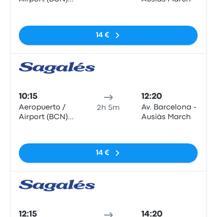
T1
Sem etiquetas
14 €
Auto
10:15
12:20
Aeropuerto /
Av. Barcelona -
2h 5m
Airport (BCN)
Ausiàs March
T1
Sem etiquetas
14 €
Auto
12:15
14:20