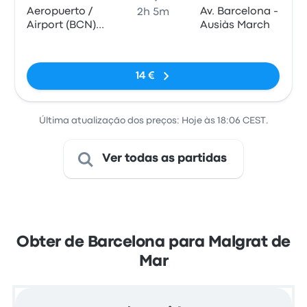
Aeropuerto /
Av. Barcelona -
2h 5m
Airport (BCN)
Ausiàs March
T1
Sem etiquetas
14 €
Última atualização dos preços: Hoje às 18:06 CEST.
Ver todas as partidas
Obter de Barcelona para Malgrat de
Mar