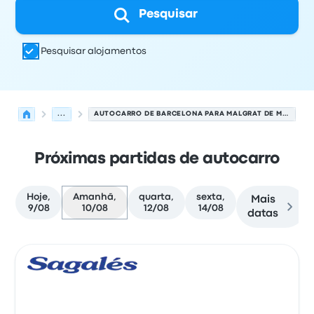
Pesquisar
Pesquisar alojamentos
...
AUTOCARRO DE BARCELONA PARA MALGRAT DE MAR
Próximas partidas de autocarro
Hoje,
Amanhã,
quarta,
sexta,
Mais
9/08
10/08
12/08
14/08
datas
Próximas partidas de Barcelona para Malgrat de Mar em
Operado por
Tipo de veículo
hora de partida
Local de pa
Auto