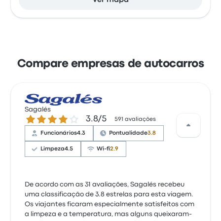
Ver mapa
Compare empresas de autocarros
Sagalés
3.8 de 5 estrelas
3.8/5
591 avaliações
Funcionários
4.3
Pontualidade
3.8
Limpeza
4.5
Wi-fi
2.9
De acordo com as 31 avaliações, Sagalés recebeu
uma classificação de 3.8 estrelas para esta viagem.
Os viajantes ficaram especialmente satisfeitos com
a limpeza e a temperatura, mas alguns queixaram-