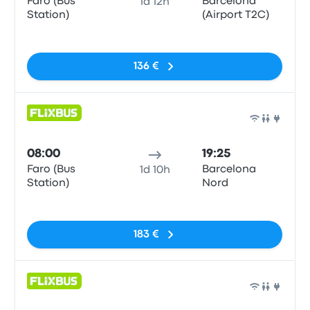
Faro (Bus
Barcelona
1d 12h
Station)
(Airport T2C)
Sem etiquetas
136 €
Auto
08:00
19:25
Faro (Bus
Barcelona
1d 10h
Station)
Nord
Sem etiquetas
183 €
Auto