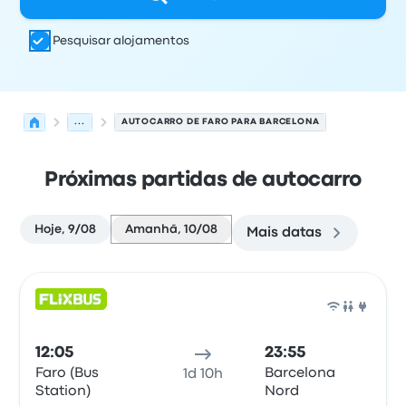
Pesquisar alojamentos
...
AUTOCARRO DE FARO PARA BARCELONA
Próximas partidas de autocarro
Hoje, 9/08
Amanhã, 10/08
Mais datas
Próximas partidas de Faro para Barcelona em 10 de ago
Operado por
Tipo de veículo
hora de partida
Local de pa
Auto
12:05
23:55
Faro (Bus
Barcelona
1d 10h
Station)
Nord