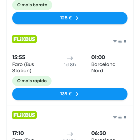
O mais barato
128 €
Auto
15:55
01:00
Faro (Bus
Barcelona
1d 8h
Station)
Nord
O mais rápido
139 €
Auto
17:10
06:30