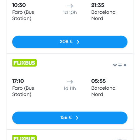
10:30
21:35
Faro (Bus
Barcelona
1d 10h
Station)
Nord
Sem etiquetas
208 €
Auto
17:10
05:55
Faro (Bus
Barcelona
1d 11h
Station)
Nord
Sem etiquetas
156 €