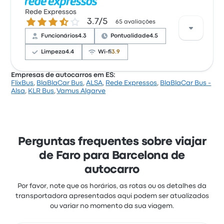
Com base em 26596 avaliações, a empresa foi
classificada com 4.2 estrelas na Busbud. Os
Rede Expressos
3.7 de 5 estrelas
3.7/5
viajantes estavam especialmente satisfeitos com a
65 avaliações
limpeza e o acesso ao bilhete, mas queixaram-se
Funcionários
4.3
Pontualidade
4.5
frequentemente de o wifi. Os preços de bilhetes de
Rede Expressos para esta viagem começam em 55 €
Limpeza
4.4
Wi-fi
3.9
Empresas de autocarros em ES:
FlixBus
,
BlaBlaCar Bus
,
ALSA
,
Rede Expressos
,
BlaBlaCar Bus -
Com base em 65 avaliações, a empresa foi
Alsa
,
KLR Bus
,
Vamus Algarve
classificada com 3.7 estrelas na Busbud. Os
viajantes estavam especialmente satisfeitos com a
temperatura e a pontualidade, mas queixaram-se
frequentemente de as tomadas elétricas. Os preços
de bilhetes de Rede Expressos para esta viagem
Perguntas frequentes sobre viajar
começam em 71 €
de Faro para Barcelona de
autocarro
Por favor, note que os horários, as rotas ou os detalhes da
transportadora apresentados aqui podem ser atualizados
ou variar no momento da sua viagem.