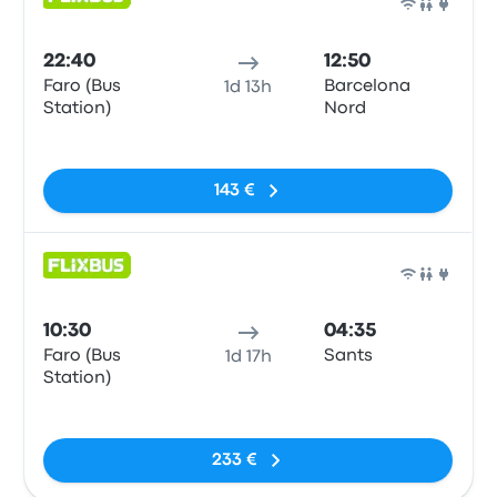
Auto
22:40
12:50
Faro (Bus
Barcelona
1d 13h
Station)
Nord
Sem etiquetas
143 €
Auto
10:30
04:35
Faro (Bus
Sants
1d 17h
Station)
Sem etiquetas
233 €