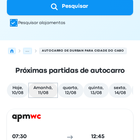
Pesquisar
Pesquisar alojamentos
...
AUTOCARRO DE DURBAN PARA CIDADE DO CABO
Próximas partidas de autocarro
Hoje,
Amanhã,
quarta,
quinta,
sexta,
s
10/08
11/08
12/08
13/08
14/08
Próximas partidas de Durban para Cidade do Cabo em 1
Operado por
Tipo de veículo
hora de partida
Local de pa
Auto
07:30
12:45