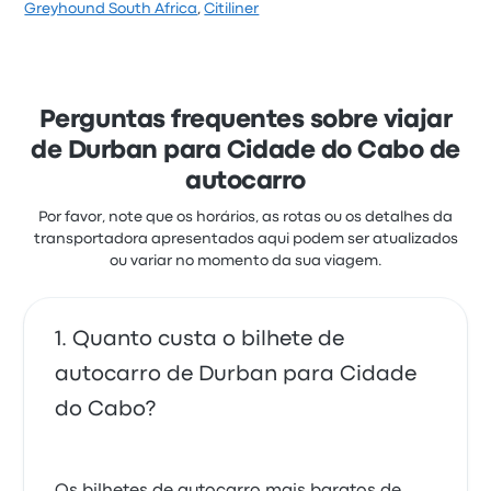
Com base em 4726 avaliações, a empresa foi
Greyhound South Africa
,
Citiliner
classificada com 1.7 estrelas na Busbud. Os
viajantes estavam especialmente satisfeitos com o
acesso ao bilhete e o local de partida, mas
queixaram-se frequentemente de o wifi. Os preços
de bilhetes de Delta Coaches para esta viagem
Perguntas frequentes sobre viajar
começam em 36 €
de Durban para Cidade do Cabo de
autocarro
Por favor, note que os horários, as rotas ou os detalhes da
transportadora apresentados aqui podem ser atualizados
ou variar no momento da sua viagem.
Quanto custa o bilhete de
autocarro de Durban para Cidade
do Cabo?