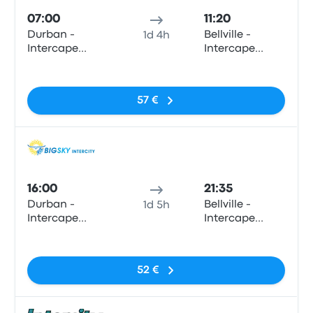
07:00
11:20
Durban -
Bellville -
1d 4h
Intercape
Intercape
office, 65
Office, 8 Mabel
Sem etiquetas
Masabalala
Street (turnoff
Yengwa
from Durban
57 €
Avenue
Road)
(Durban
Station)
Auto
16:00
21:35
Durban -
Bellville -
1d 5h
Intercape
Intercape
office, 65
Office, 8 Mabel
Sem etiquetas
Masabalala
Street (turnoff
Yengwa
from Durban
52 €
Avenue
Road)
(Durban
Station)