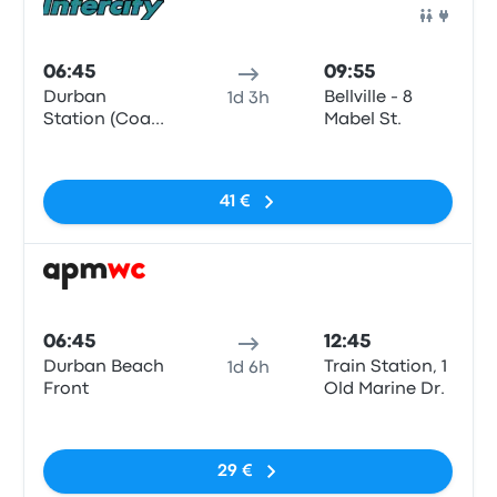
Auto
06:45
09:55
Durban
Bellville - 8
1d 3h
Station (Coach
Mabel St.
terminus)
Sem etiquetas
41 €
Auto
06:45
12:45
Durban Beach
Train Station, 1
1d 6h
Front
Old Marine Dr.
Sem etiquetas
29 €