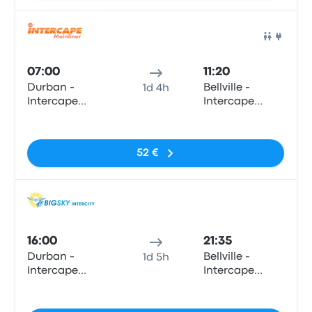
Auto
07:00
11:20
Durban -
Bellville -
1d 4h
Intercape
Intercape
office, 65
Office, 8 Mabel
Sem etiquetas
Masabalala
Street (turnoff
Yengwa
from Durban
52 €
Avenue
Road)
(Durban
Station)
Auto
16:00
21:35
Durban -
Bellville -
1d 5h
Intercape
Intercape
office, 65
Office, 8 Mabel
Sem etiquetas
Masabalala
Street (turnoff