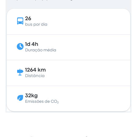
26
bus por dia
1d 4h
Duração média
1264 km
Distância
32kg
Emissões de CO₂