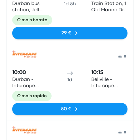
Durban bus
Train Station, 1
1d 5h
station, Jelf
Old Marine Dr.
Taylor Cres
O mais barato
29 €
Auto
10:00
10:15
Durban -
Bellville -
1d
Intercape
Intercape
office, 65
Office, 8 Mabel
O mais rápido
Masabalala
Street (turnoff
Yengwa
from Durban
50 €
Avenue
Road)
(Durban
Station)
Auto