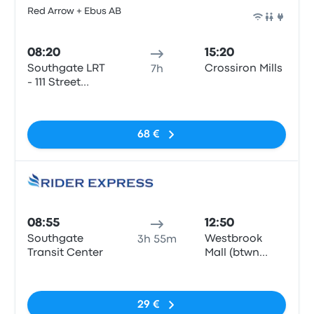
Red Arrow + Ebus AB
Auto
08:20
15:20
Southgate LRT
Crossiron Mills
7h
- 111 Street
Southbound
Sem etiquetas
68 €
Auto
08:55
12:50
Southgate
Westbrook
3h 55m
Transit Center
Mall (btwn
Entrance 5-6)
Sem etiquetas
29 €