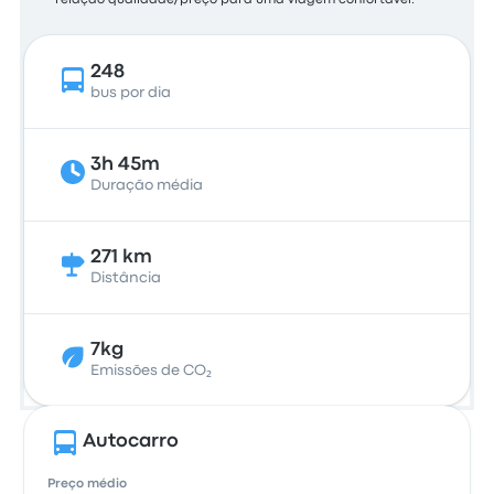
relação qualidade/preço para uma viagem confortável.
248
bus por dia
3h 45m
Duração média
271 km
Distância
7kg
Emissões de CO₂
Autocarro
Preço médio