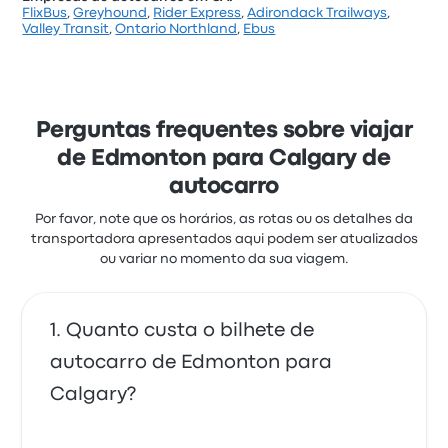
FlixBus
,
Greyhound
,
Rider Express
,
Adirondack Trailways
,
De acordo com as 693 avaliações, Cold Shot recebeu
Valley Transit
,
Ontario Northland
,
Ebus
uma classificação de 3.7 estrelas para esta viagem.
Os viajantes ficaram especialmente satisfeitos com
o acesso ao bilhete e o pessoal, mas alguns
queixaram-se de o wifi. Os preços de bilhetes de
Cold Shot para esta viagem começam em 15 €
Perguntas frequentes sobre viajar
de Edmonton para Calgary de
autocarro
Por favor, note que os horários, as rotas ou os detalhes da
transportadora apresentados aqui podem ser atualizados
ou variar no momento da sua viagem.
Quanto custa o bilhete de
autocarro de Edmonton para
Calgary?