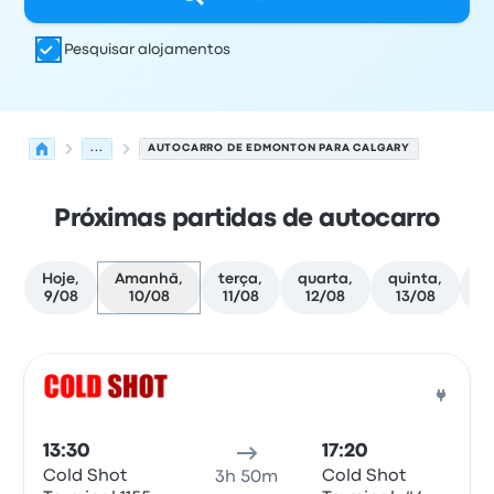
Pesquisar alojamentos
...
AUTOCARRO DE EDMONTON PARA CALGARY
Próximas partidas de autocarro
Hoje,
Amanhã,
terça,
quarta,
quinta,
se
9/08
10/08
11/08
12/08
13/08
1
Próximas partidas de Edmonton para Calgary em 10 de
Operado por
Tipo de veículo
hora de partida
Local de pa
Auto
13:30
17:20
Cold Shot
Cold Shot
3h 50m