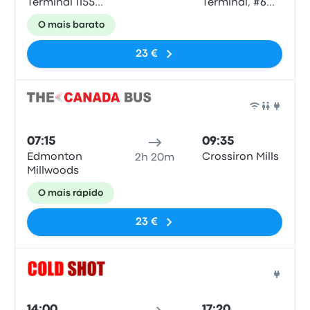
Terminal 11550
Terminal, #6
154 St.
1313 44 Ave NE
O mais barato
23 €
Auto
07:15
09:35
Edmonton
Crossiron Mills
2h 20m
Millwoods
O mais rápido
23 €
Auto
14:00
17:20