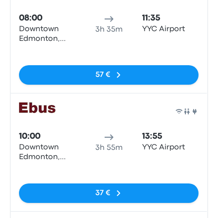
08:00
11:35
Downtown
YYC Airport
3h 35m
Edmonton,
10014 104 St
Sem etiquetas
NW
57 €
Auto
10:00
13:55
Downtown
YYC Airport
3h 55m
Edmonton,
10014 104 St
Sem etiquetas
NW
37 €