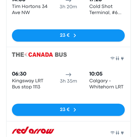
Tim Hortons 34
Cold Shot
3h 20m
Ave NW
Terminal, #6
1313 44 Ave NE
Sem etiquetas
23 €
Auto
06:30
10:05
Kingsway LRT
Calgary -
3h 35m
Bus stop 1113
Whitehorn LRT
Sem etiquetas
23 €
Auto