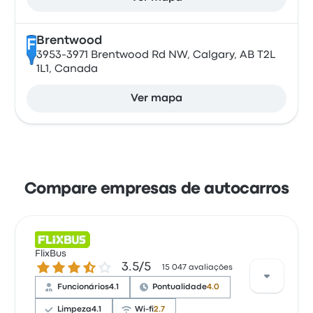
Brentwood
F
3953-3971 Brentwood Rd NW, Calgary, AB T2L
1L1, Canada
Ver mapa
Compare empresas de autocarros
FlixBus
3.5 de 5 estrelas
3.5/5
15 047 avaliações
Funcionários
4.1
Pontualidade
4.0
Limpeza
4.1
Wi-fi
2.7