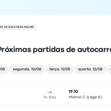
O DE OSLO PARA MALMÖ
Próximas partidas de autocarr
/08
segunda, 10/08
terça, 11/08
quarta, 12/08
 agosto
al de partida
duração da viagem
hora de chegada
Local d
19:10
Malmö C (Läge K)
7h 10m