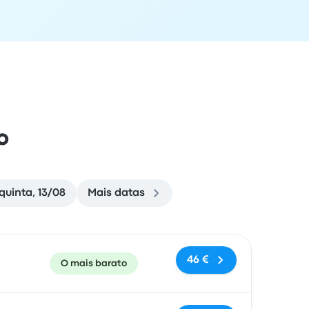
o
quinta, 13/08
Mais datas
e chegada
Recomendado
Preço e link de reserva
46 €
O mais barato