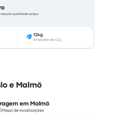
ro
e relação qualidade-preço
12kg
Emissões de CO₂
slo e Malmö
ragem em Malmö