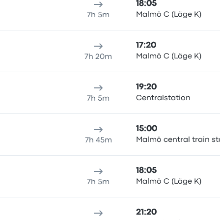
18:05
Malmö C (Läge K)
7h 5m
17:20
Malmö C (Läge K)
7h 20m
19:20
Centralstation
7h 5m
15:00
Malmö central train st
7h 45m
18:05
Malmö C (Läge K)
7h 5m
21:20