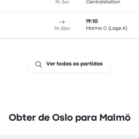
Centralstation
7h 5m
19:10
Malmö C (Läge K)
7h 10m
Ver todas as partidas
Obter de Oslo para Malmö