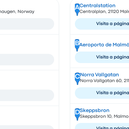
Centralstation
A
shaugen, Norway
Centralplan, 21120 Ma
Visita a págin
B
Aeroporto de Malm
Visita a págin
Norra Vallgatan
C
Norra Vallgatan 60, 2
Visita a págin
Skeppsbron
D
Skeppsbron 10, Malmo
Visita a págin