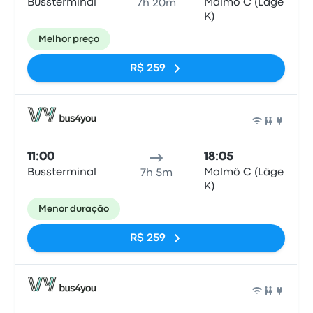
Bussterminal
Malmö C (Läge
7h 20m
K)
Melhor preço
R$ 259
Ônib
11:00
18:05
Bussterminal
Malmö C (Läge
7h 5m
K)
Menor duração
R$ 259
Ônib