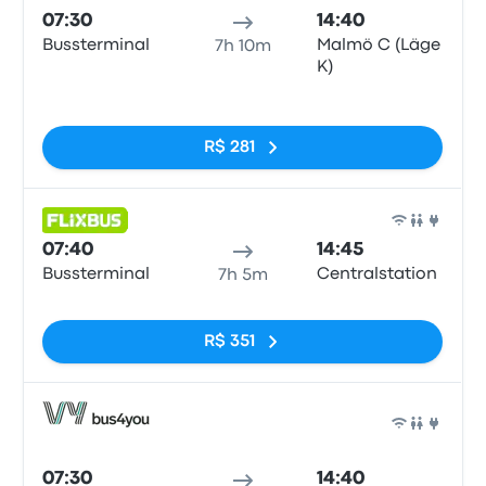
07:30
14:40
Bussterminal
Malmö C (Läge
7h 10m
K)
Sem tags
R$ 281
Ônib
07:40
14:45
Bussterminal
Centralstation
7h 5m
Sem tags
R$ 351
Ônib
07:30
14:40