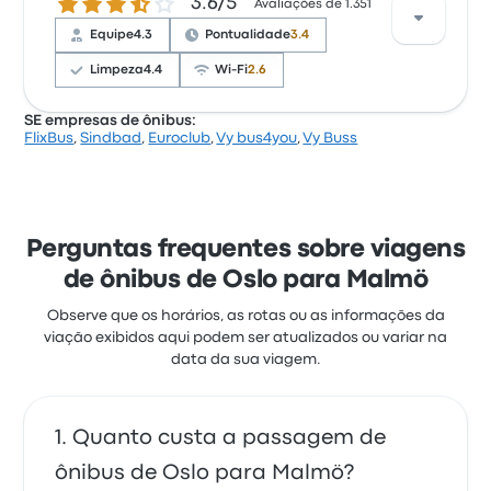
3.6 de 5 estrelas
3.6/5
principalmente com o acesso às passagens e a
Avaliações de 1.351
temperatura, mas reclamaram muito de o Wi‑Fi. As
Equipe
4.3
Pontualidade
3.4
passagens de FlixBus nesta viagem custam a partir
de R$ 120
Limpeza
4.4
Wi-Fi
2.6
SE empresas de ônibus:
FlixBus
,
Sindbad
,
Euroclub
,
Vy bus4you
,
Vy Buss
Com base em 1351 avaliações, a empresa tem 3.6
estrelas no Busbud. Os viajantes ficaram satisfeitos
principalmente com o acesso às passagens e a
limpeza, mas reclamaram muito de o Wi‑Fi. As
passagens de Sindbad nesta viagem custam a
Perguntas frequentes sobre viagens
partir de R$ 335
de ônibus de Oslo para Malmö
Observe que os horários, as rotas ou as informações da
viação exibidos aqui podem ser atualizados ou variar na
data da sua viagem.
Quanto custa a passagem de
ônibus de Oslo para Malmö?