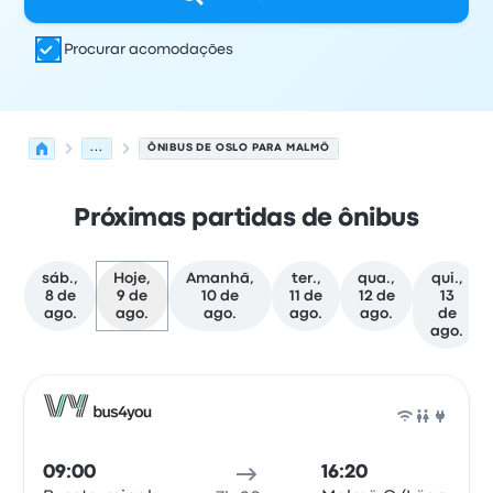
Procurar acomodações
...
ÔNIBUS DE OSLO PARA MALMÖ
Próximas partidas de ônibus
sáb.,
Hoje,
Amanhã,
ter.,
qua.,
qui.,
8 de
9 de
10 de
11 de
12 de
13
ago.
ago.
ago.
ago.
ago.
de
ago.
As próximas partidas de Oslo para Malmö em 9 de agos
Operado por
Tipo de veículo
Horário de partida
Local de
Ônib
09:00
16:20