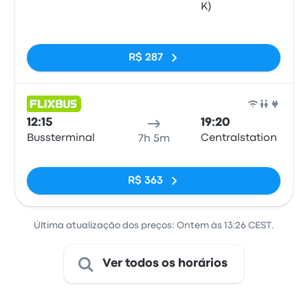
K)
Sem tags
R$ 287
Ônib
12:15
19:20
Bussterminal
Centralstation
7h 5m
Sem tags
R$ 363
Última atualização dos preços: Ontem às 13:26 CEST.
Ver todos os horários