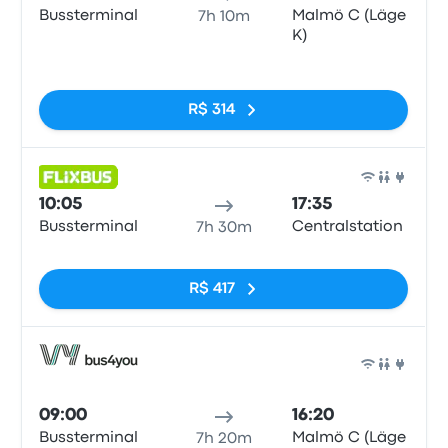
Bussterminal
Malmö C (Läge
7h 10m
K)
Sem tags
R$ 314
Ônib
10:05
17:35
Bussterminal
Centralstation
7h 30m
Sem tags
R$ 417
Ônib
09:00
16:20
Bussterminal
Malmö C (Läge
7h 20m