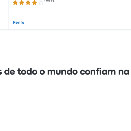
(
1055
)
4.1 de 5 estrelas
Renfe
s de todo o mundo confiam na