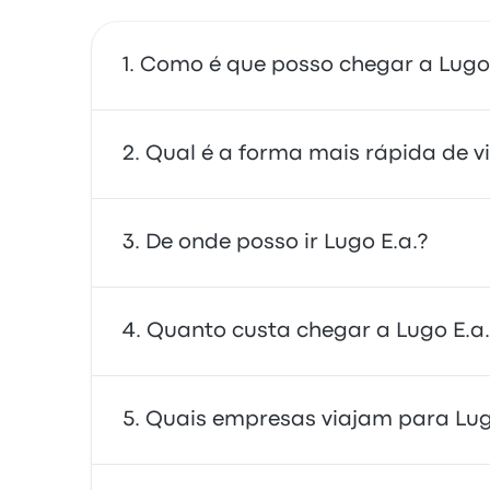
Como é que posso chegar a Lugo 
Pode apanhar o autocarro ou o comboio, qu
Qual é a forma mais rápida de vi
serviço de partilha de viagens.
A forma mais rápida de viajar de e para Lu
De onde posso ir Lugo E.a.?
são muitas vezes acessíveis, confiáveis e o
De Lugo E.a., pode viajar para uma varied
Quanto custa chegar a Lugo E.a.
VILELA e Ourense (Bus Station). Use a noss
Em geral, um bilhete entre Lugo E.a. e Madr
Quais empresas viajam para Lug
preços podem variar dependendo do modo de