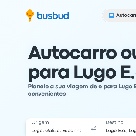
para o formulário de pesquisa
Saltar para o conteúdo
Saltar para o rodapé
Autocar
Autocarro o
para Lugo E.
Planeie a sua viagem de e para Lugo E
convenientes
Origem
Destino