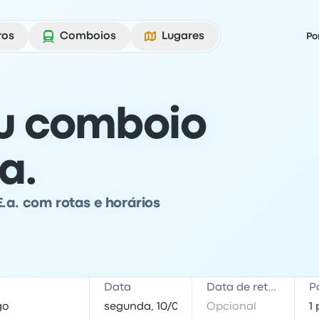
ros
Comboios
Lugares
Po
u comboio
a.
.a. com rotas e horários
Data
Data de retorno
P