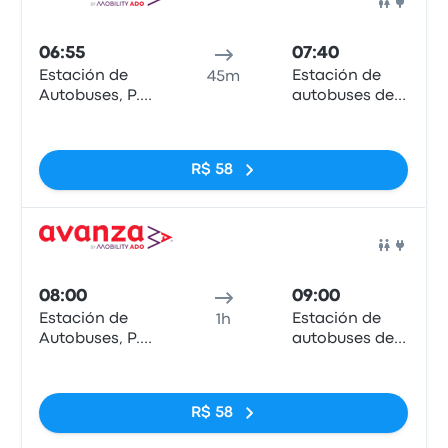
Ônib
06:55
07:40
Estación de
Estación de
45m
Autobuses, P.º
autobuses de
de los Tilos
Marbella
Sem tags
R$ 58
Ônib
08:00
09:00
Estación de
Estación de
1h
Autobuses, P.º
autobuses de
de los Tilos
Marbella
Sem tags
R$ 58