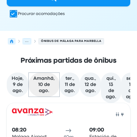
Procurar acomodações
...
ÔNIBUS DE MÁLAGA PARA MARBELLA
Próximas partidas de ônibus
Hoje,
Amanhã,
ter.,
qua.,
qui.,
sex.,
9 de
10 de
11 de
12 de
13
14
ago.
ago.
ago.
ago.
de
de
ago.
ago.
As próximas partidas de Málaga para Marbella em 10 d
Operado por
Tipo de veículo
Horário de partida
Local de
Ônib
08:20
09:00