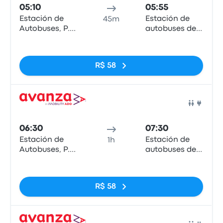
05:10
05:55
Estación de
Estación de
45m
Autobuses, P.º
autobuses de
de los Tilos
Marbella
Sem tags
R$ 58
Ônib
06:30
07:30
Estación de
Estación de
1h
Autobuses, P.º
autobuses de
de los Tilos
Marbella
Sem tags
R$ 58