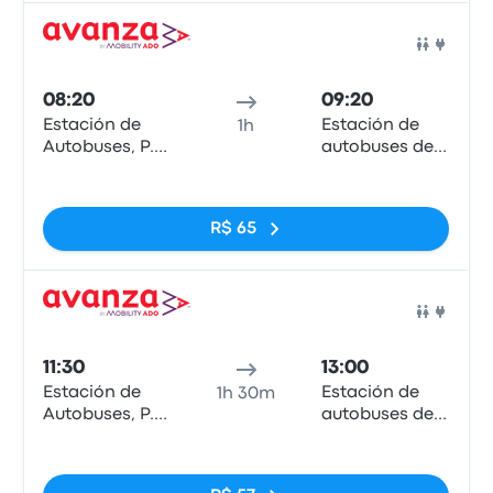
Ônib
08:20
09:20
Estación de
Estación de
1h
Autobuses, P.º
autobuses de
de los Tilos
Marbella
Sem tags
R$ 65
Ônib
11:30
13:00
Estación de
Estación de
1h 30m
Autobuses, P.º
autobuses de
de los Tilos
Marbella
Sem tags