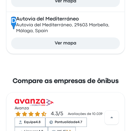
Ver mapa
Autovía del Mediterráneo
D
Autovía del Mediterráneo, 29603 Marbella,
Málaga, Spain
Ver mapa
Compare as empresas de ônibus
Avanza
4.3 de 5 estrelas
4.3/5
Avaliações de 10.039
Equipe
4.8
Pontualidade
4.7