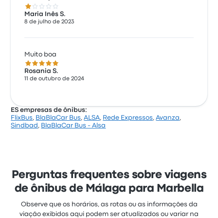
1.0 de 5 estrelas
Maria Inês S.
8 de julho de 2023
Muito boa
5.0 de 5 estrelas
Rosania S.
11 de outubro de 2024
ES empresas de ônibus:
FlixBus
,
BlaBlaCar Bus
,
ALSA
,
Rede Expressos
,
Avanza
,
Sindbad
,
BlaBlaCar Bus - Alsa
Perguntas frequentes sobre viagens
de ônibus de Málaga para Marbella
Observe que os horários, as rotas ou as informações da
viação exibidos aqui podem ser atualizados ou variar na