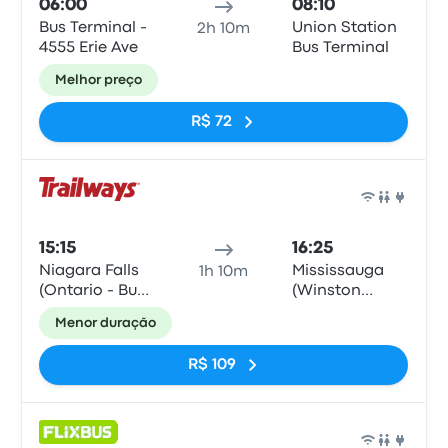
06:00
08:10
Bus Terminal -
Union Station
2h 10m
4555 Erie Ave
Bus Terminal
Melhor preço
R$ 72
Ônib
15:15
16:25
Niagara Falls
Mississauga
1h 10m
(Ontario - Bus
(Winston
Terminal)
Churchill)
Menor duração
R$ 109