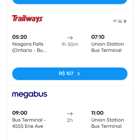
Ônib
05:20
07:10
Niagara Falls
Union Station
1h 50m
(Ontario - Bus
Bus Terminal
Terminal)
Sem tags
R$ 107
Ônib
09:00
11:00
Bus Terminal -
Union Station
2h
4555 Erie Ave
Bus Terminal
Sem tags