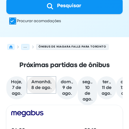
Pesquisar
Procurar acomodações
...
ÔNIBUS DE NIAGARA FALLS PARA TORONTO
Próximas partidas de ônibus
Hoje,
Amanhã,
dom.,
seg.,
ter.,
qua
7 de
8 de ago.
9 de
10
11 de
12 
ago.
ago.
de
ago.
ago
ago.
As próximas partidas de Niagara Falls para Toronto em
Operado por
Tipo de veículo
Horário de partida
Local de
Ônib