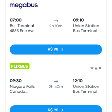
Ônib
07:00
09:10
Bus Terminal -
Union Station
2h 10m
4555 Erie Ave
Bus Terminal
Sem tags
R$ 98
Ônib
09:30
12:10
Niagara Falls
Union Station
2h 40m
Canada
Bus Terminal
(Rapidsview)
Sem tags
R$ 95