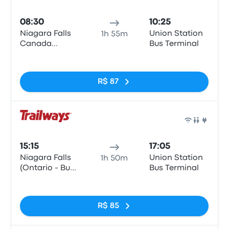
Ônib
08:30
10:25
Niagara Falls
Union Station
1h 55m
Canada
Bus Terminal
(Rapidsview)
Sem tags
R$ 87
Ônib
15:15
17:05
Niagara Falls
Union Station
1h 50m
(Ontario - Bus
Bus Terminal
Terminal)
Sem tags
R$ 85