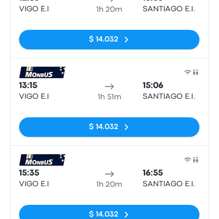
VIGO E.I
SANTIAGO E.I.
1h 20m
Sin etiquetas
$ 14.032
Auto
13:15
15:06
VIGO E.I
SANTIAGO E.I.
1h 51m
Sin etiquetas
$ 14.032
Auto
15:35
16:55
VIGO E.I
SANTIAGO E.I.
1h 20m
Sin etiquetas
$ 14.032