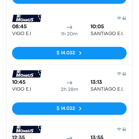
Auto
08:45
10:05
VIGO E.I
SANTIAGO E.I.
1h 20m
Sin etiquetas
$ 14.032
Auto
10:45
13:13
VIGO E.I
SANTIAGO E.I.
2h 28m
Sin etiquetas
$ 14.032
Auto
12:35
13:55