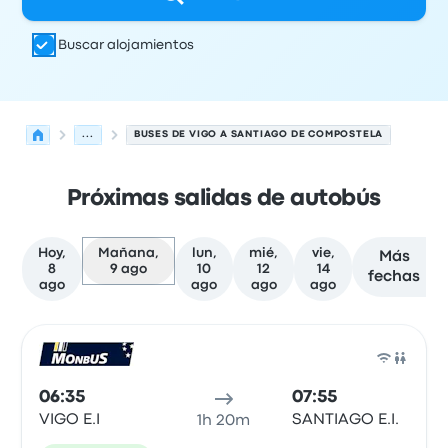
Buscar alojamientos
...
BUSES DE VIGO A SANTIAGO DE COMPOSTELA
Próximas salidas de autobús
Hoy,
Mañana,
lun,
mié,
vie,
Más
8
9 ago
10
12
14
fechas
ago
ago
ago
ago
Próximas salidas desde Vigo hacia Santiago de Compost
Operado por
Tipo de vehículo
Hora de salida
Ubicación d
Auto
06:35
07:55
VIGO E.I
SANTIAGO E.I.
1h 20m