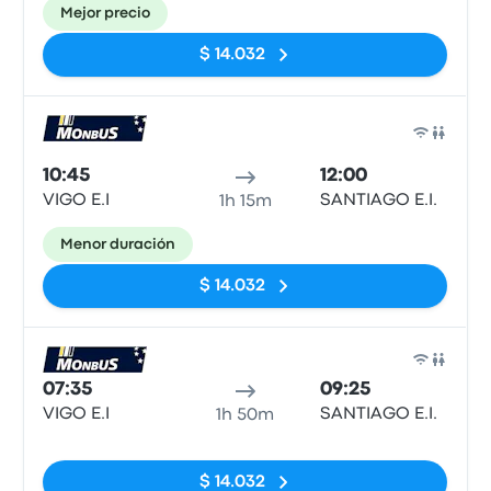
Mejor precio
$ 14.032
Auto
10:45
12:00
VIGO E.I
SANTIAGO E.I.
1h 15m
Menor duración
$ 14.032
Auto
07:35
09:25
VIGO E.I
SANTIAGO E.I.
1h 50m
Sin etiquetas
$ 14.032