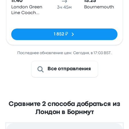
11:40
15:25
London Green
Bournemouth
3ч 45м
Line Coach
Station
Нет тегов
1 852 ₽
Последнее обновление цен: Сегодня, в 17:03 BST.
Все отправления
Сравните 2 способа добраться из
Лондон в Борнмут