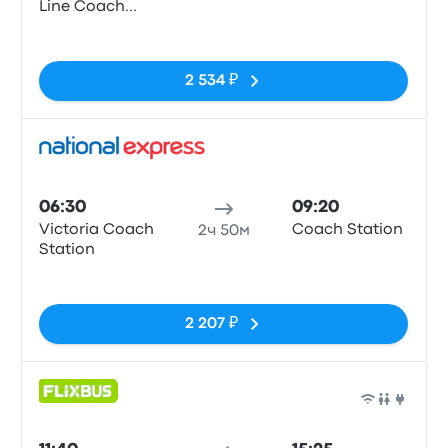
Line Coach
Station
Нет тегов
2 534 ₽
Авто
06:30
09:20
Victoria Coach
Coach Station
2ч 50м
Station
Нет тегов
2 207 ₽
Авто