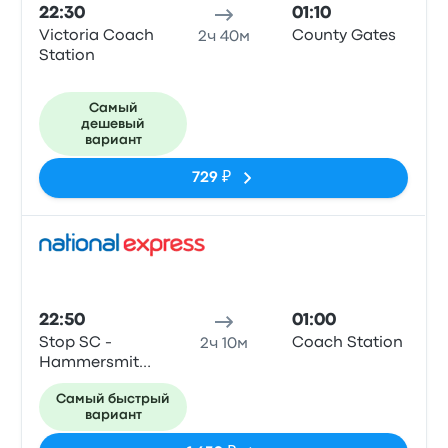
22:30
01:10
Victoria Coach
County Gates
2ч 40м
Station
Самый
дешевый
вариант
729 ₽
Авто
22:50
01:00
Stop SC -
Coach Station
2ч 10м
Hammersmith
Bridge Rd.
Самый быстрый
вариант