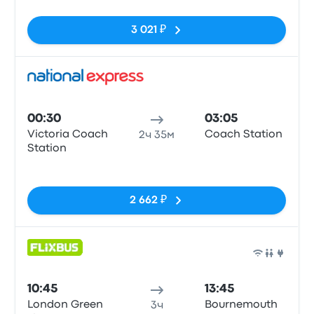
3 021 ₽
Авто
00:30
03:05
Victoria Coach
Coach Station
2ч 35м
Station
Нет тегов
2 662 ₽
Авто
10:45
13:45
London Green
Bournemouth
3ч