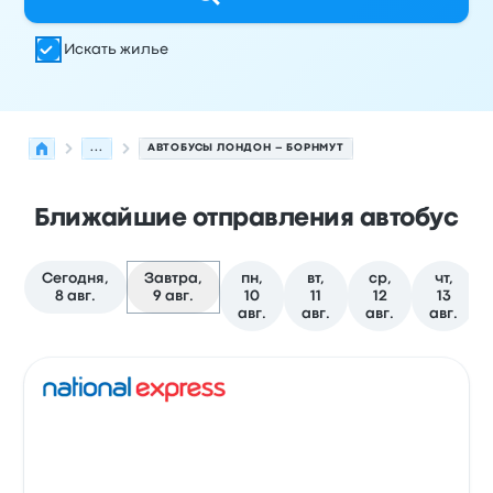
Искать жилье
...
АВТОБУСЫ ЛОНДОН – БОРНМУТ
Ближайшие отправления автобус
Сегодня,
Завтра,
пн,
вт,
ср,
чт,
8 авг.
9 авг.
10
11
12
13
авг.
авг.
авг.
авг.
Следующие отправления из Лондон в Борнмут на 9 а
Оператор
Тип транспортного средства
Время отправ
Авто