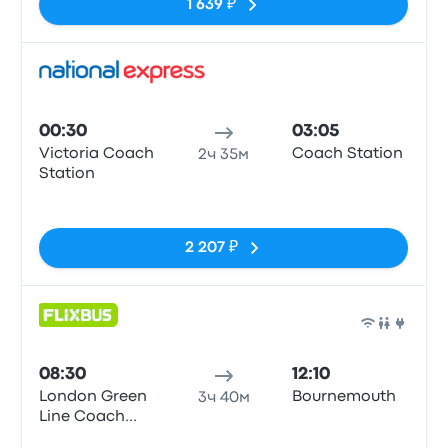
1 639 ₽
Авто
00:30
03:05
Victoria Coach
Coach Station
2ч 35м
Station
Нет тегов
2 207 ₽
Авто
08:30
12:10
London Green
Bournemouth
3ч 40м
Line Coach
Station
Нет тегов