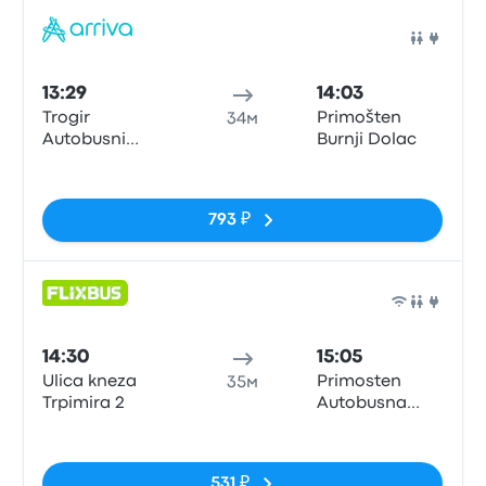
Авто
13:29
14:03
Trogir
Primošten
34м
Autobusni
Burnji Dolac
Kolodvor
Нет тегов
793 ₽
Авто
14:30
15:05
Ulica kneza
Primosten
35м
Trpimira 2
Autobusna
postaja
Нет тегов
531 ₽