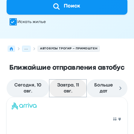
Поиск
Искать жилье
...
АВТОБУСЫ ТРОГИР – ПРИМОШТЕН
Ближайшие отправления автобус
Сегодня, 10
Завтра, 11
Больше
авг.
авг.
дат
Следующие отправления из Трогир в Примоштен на 11
Оператор
Тип транспортного средства
Время отправ
Авто