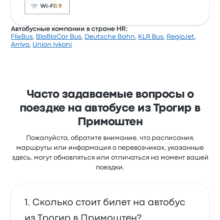
Wi-Fi
1.9
Автобусные компании в стране HR:
FlixBus
,
BlaBlaCar Bus
,
Deutsche Bahn
,
KLR Bus
,
RegioJet
,
Рейтинг компании на Busbud: 3.4 (всего оценок:
Arriva
,
Union Ivkoni
208). Больше всего путешественникам нравится
чистота и доступ к билетам, но часто не нравится
розетки. Билеты на эту поездку у Nomago стоят от
699 ₽
Часто задаваемые вопросы о
поездке на автобусе из Трогир в
Примоштен
Пожалуйста, обратите внимание, что расписания,
маршруты или информация о перевозчиках, указанные
здесь, могут обновляться или отличаться на момент вашей
поездки.
Сколько стоит билет на автобус
из Трогир в Примоштен?