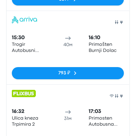
Авто
15:30
16:10
Trogir
Primošten
40м
Autobusni
Burnji Dolac
Kolodvor
Нет тегов
793 ₽
Авто
16:32
17:03
Ulica kneza
Primosten
31м
Trpimira 2
Autobusna
postaja
Нет тегов