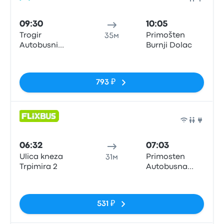
Авто
09:30
10:05
Trogir
Primošten
35м
Autobusni
Burnji Dolac
Kolodvor
Нет тегов
793 ₽
Авто
06:32
07:03
Ulica kneza
Primosten
31м
Trpimira 2
Autobusna
postaja
Нет тегов
531 ₽