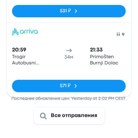
531 ₽
Авто
20:59
21:33
Trogir
Primošten
34м
Autobusni
Burnji Dolac
Kolodvor
Нет тегов
571 ₽
Последнее обновление цен: Yesterday at 2:02 PM CEST.
Все отправления