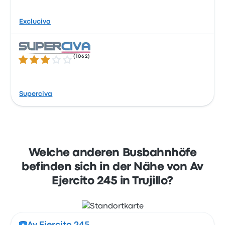
Excluciva
(
1062
)
2.8 von 5 Sternen
Superciva
Welche anderen Busbahnhöfe
befinden sich in der Nähe von Av
Ejercito 245 in Trujillo?