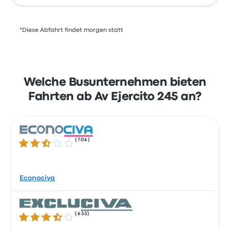
*Diese Abfahrt findet morgen statt
Welche Busunternehmen bieten
Fahrten ab Av Ejercito 245 an?
(
706
)
2.5 von 5 Sternen
Econociva
(
633
)
3.6 von 5 Sternen