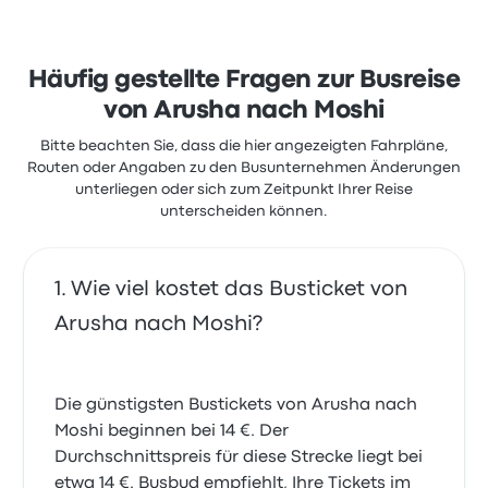
beschwerten sich aber oft über WLAN. Ticketpreise
Eine gute Möglichkeit, diese Route zu bereisen, sind
von Impala Shuttle für diese Reise beginnen bei 14 €
Busse von Desturi Safaris. Das Unternehmen bietet
4 tägliche Abfahrten an, wobei die Ticketpreise bei
Häufig gestellte Fragen zur Busreise
44 € beginnen und die kürzeste Fahrt etwa 1 Stunde
29 Minuten dauert. Desturi Safaris bringt dich zu
von Arusha nach Moshi
einem fairen Preis an dein Ziel.
Bitte beachten Sie, dass die hier angezeigten Fahrpläne,
Routen oder Angaben zu den Busunternehmen Änderungen
unterliegen oder sich zum Zeitpunkt Ihrer Reise
unterscheiden können.
Wie viel kostet das Busticket von
Arusha nach Moshi?
Die günstigsten Bustickets von Arusha nach
Moshi beginnen bei 14 €. Der
Durchschnittspreis für diese Strecke liegt bei
etwa 14 €. Busbud empfiehlt, Ihre Tickets im