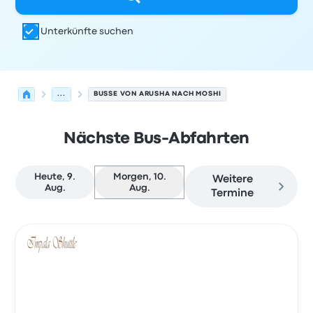
Unterkünfte suchen
...
BUSSE VON ARUSHA NACH MOSHI
Nächste Bus-Abfahrten
Heute, 9.
Morgen, 10.
Weitere
Aug.
Aug.
Termine
Nächste Abfahrten von Arusha nach Moshi am 10. Augu
Betrieben von
Fahrzeugtyp
Abfahrtszeit
Abfahrtsort
Rei
Bus