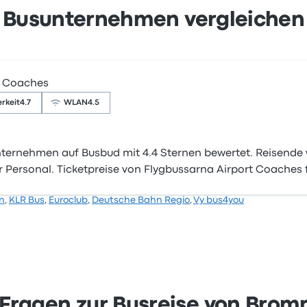
Busunternehmen vergleichen
t Coaches
rkeit
4.7
WLAN
4.5
ernehmen auf Busbud mit 4.4 Sternen bewertet. Reisende w
r Personal. Ticketpreise von Flygbussarna Airport Coaches f
n
,
KLR Bus
,
Euroclub
,
Deutsche Bahn Regio
,
Vy bus4you
e Fragen zur Busreise von Bro