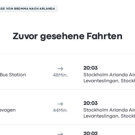
SSE VON BROMMA NACH ARLANDA
Zuvor gesehene Fahrten
am 6. August
sort
Reisedauer
Ankunftszeit
Ankunftsort
Preis und Buchun
20:03
us Station
Stockholm Arlanda Air
48Min.
Levanteslingan, Stock
20:03
avagen
Stockholm Arlanda Air
44Min.
Levanteslingan, Stock
20:02