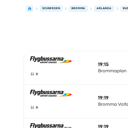
SCHWEDEN
BROMMA
ARLANDA
BU
Nächste Abfahrten von Bromma nach Arlanda 
Betrieben von
Fahrzeugtyp
Abfahrtszeit
Abfahrt
19:15
Brommaplan B
Bus
19:19
Bromma Volt
Bus
19:19