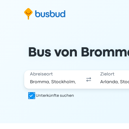
m Suchformular springen
Zur Fußzeile springen
Zum Inhalt springen
Bus von Bromma
Abreiseort
Zielort
Unterkünfte suchen