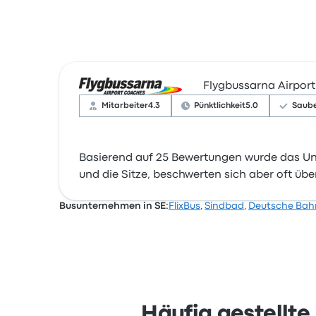
Flygbussarna Airpor
Mitarbeiter
4.3
Pünktlichkeit
5.0
Saube
Basierend auf 25 Bewertungen wurde das Unt
und die Sitze, beschwerten sich aber oft übe
Busunternehmen in SE:
FlixBus
,
Sindbad
,
Deutsche Bah
Häufig gestellt