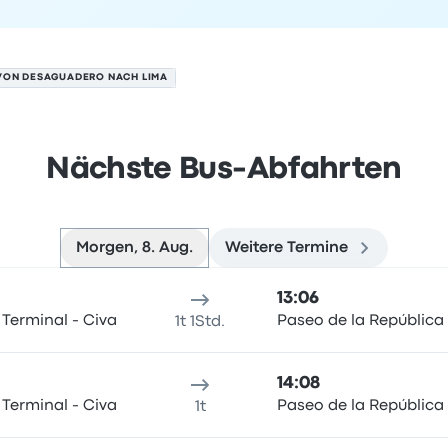
VON DESAGUADERO NACH LIMA
Nächste Bus-Abfahrten
Morgen, 8. Aug.
Weitere Termine
 am 8. August
sort
Reisedauer
Ankunftszeit
Ankunftsort
Empfohlen
Preis 
13:06
Terminal - Civa
Paseo de la República
1t 1Std.
14:08
Terminal - Civa
Paseo de la República
1t