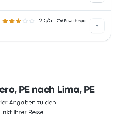
2.5 von 5 Sternen
2.5/5
 waren besonders zufrieden mit der
706 Bewertungen
Reise beginnen bei 48 €
 waren besonders zufrieden mit der
 diese Reise beginnen bei 28 €
ero, PE nach Lima, PE
oder Angaben zu den
nkt Ihrer Reise