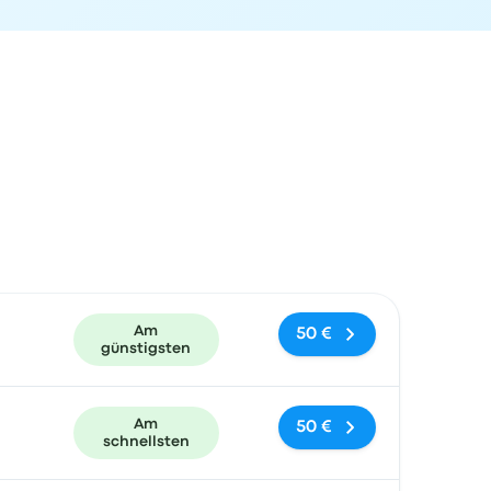
und Buchungslink
Am
50 €
günstigsten
Am
50 €
schnellsten