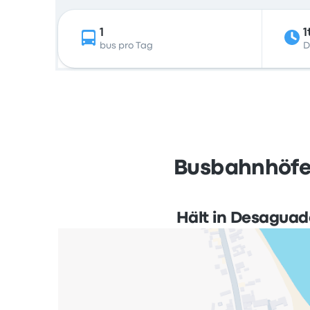
1
1
bus pro Tag
D
Busbahnhöfe 
Hält in Desaguad