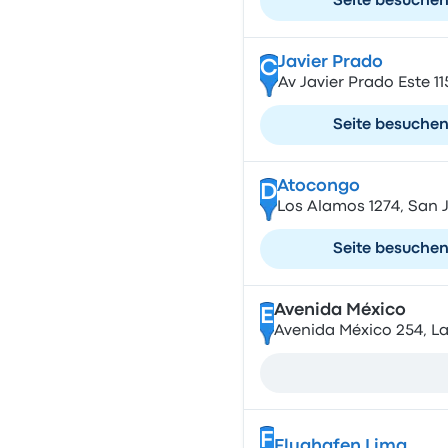
Seite besuche
Javier Prado
C
Av Javier Prado Este 11
Seite besuche
Atocongo
D
Los Alamos 1274, San J
Seite besuche
Avenida México
E
Avenida México 254, La 
F
Flughafen Lima