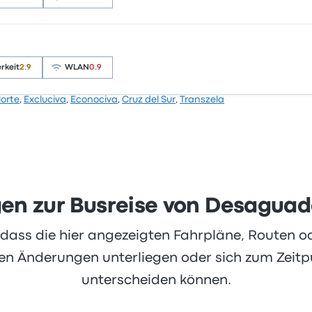
nternehmen auf Busbud mit 3.6 Sternen bewertet. Reisende
h aber oft über WLAN. Ticketpreise von Excluciva für diese 
rkeit
2.9
WLAN
0.9
Norte
,
Excluciva
,
Econociva
,
Cruz del Sur
,
Transzela
nternehmen auf Busbud mit 2.5 Sternen bewertet. Reisende
en sich aber oft über WLAN. Ticketpreise von Econociva für
gen zur Busreise von Desaguad
, dass die hier angezeigten Fahrpläne, Routen 
 Änderungen unterliegen oder sich zum Zeitpu
unterscheiden können.