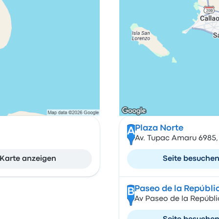
Plaza Norte
A
Av. Tupac Amaru 6985, 
Karte anzeigen
Seite besuche
Paseo de la Repúbli
B
Av Paseo de la Repúblic