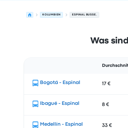
KOLUMBIEN
ESPINAL BUSSE.
Was sind
Durchschnit
Route
Bogotá - Espinal
17 €
Ibagué - Espinal
8 €
Medellín - Espinal
33 €