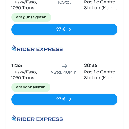
Husky/Esso,
Pacific Central
10Std.
1050 Trans-
Station (Main
Canada Hwy,
entrance)
Am günstigsten
Golden
97 €
Bus
11:55
20:35
Husky/Esso,
Pacific Central
9Std. 40Min.
1050 Trans-
Station (Main
Canada Hwy,
entrance)
Am schnellsten
Golden
97 €
Bus