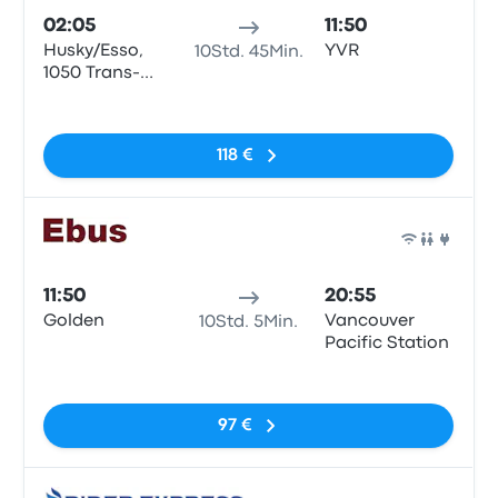
02:05
11:50
Husky/Esso,
YVR
10Std. 45Min.
1050 Trans-
Canada Hwy,
Keine Tags
Golden
118 €
Bus
11:50
20:55
Golden
Vancouver
10Std. 5Min.
Pacific Station
Keine Tags
97 €