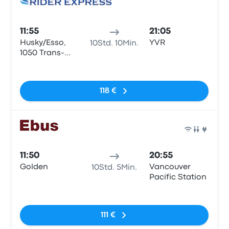
Bus
11:55
21:05
Husky/Esso,
YVR
10Std. 10Min.
1050 Trans-
Canada Hwy,
Keine Tags
Golden
118 €
Bus
11:50
20:55
Golden
Vancouver
10Std. 5Min.
Pacific Station
Keine Tags
111 €