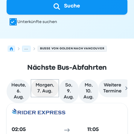
Suche
Unterkünfte suchen
...
BUSSE VON GOLDEN NACH VANCOUVER
Nächste Bus-Abfahrten
Heute,
Morgen,
So,
Mo,
Weitere
6.
7. Aug.
9.
10.
Termine
Aug.
Aug.
Aug.
Nächste Abfahrten von Golden nach Vancouver am 7. A
Betrieben von
Fahrzeugtyp
Abfahrtszeit
Abfahrtsort
Rei
Bus
02:05
11:05