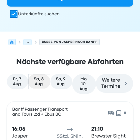
Unterkünfte suchen
...
BUSSE VON JASPER NACH BANFF
Nächste verfügbare Abfahrten
Fr, 7.
Sa, 8.
So, 9.
Mo,
Weitere
Aug.
Aug.
Aug.
10.
Termine
Aug.
Nächste Abfahrten von Jasper nach Banff am 8. August
Betrieben von
Fahrzeugtyp
Abfahrtszeit
Abfahrtsort
Rei
Banff Passenger Transport
and Tours Ltd + Ebus BC
16:05
21:10
Jasper
Brewster Sight
5Std. 5Min.