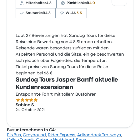
Mitarbeiter
4.8
Pünktlichkeit
4.0
Sauberkeit
4.8
WLAN
3.5
Laut 27 Bewertungen hat Sundog Tours für diese
Reise eine Bewertung von 4.8 Sternen erhalten.
Reisende waren besonders zufrieden mit den
Aspekten Personal und die Sitze, einige beschwerten
sich jedoch über Folgendes: die Temperatur.
Ticketpreise von Sundog Tours für diese Reise
beginnen bei 66 €
Sundog Tours Jasper Banff aktuelle
Kundenrezensionen
Entspannte Fahrt mit tollem Busfahrer
5.0 von 5 Sternen
Sabine S.
24. Oktober 2021
Busunternehmen in CA:
FlixBus
,
Greyhound
,
Rider Express
,
Adirondack Trailways
,