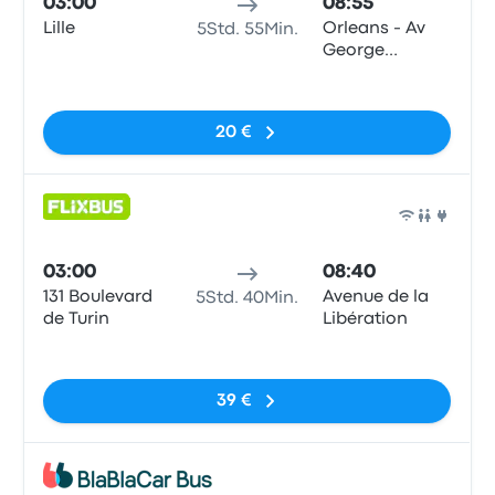
03:00
08:55
Lille
Orleans - Av
5Std. 55Min.
George
Pompidou
Keine Tags
20 €
Bus
03:00
08:40
131 Boulevard
Avenue de la
5Std. 40Min.
de Turin
Libération
Keine Tags
39 €