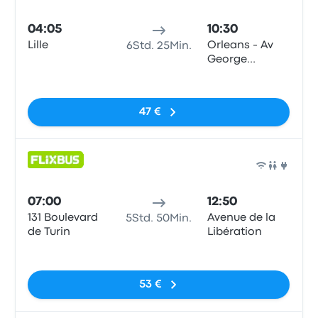
Bus
04:05
10:30
Lille
Orleans - Av
6Std. 25Min.
George
Pompidou
Keine Tags
47 €
Bus
07:00
12:50
131 Boulevard
Avenue de la
5Std. 50Min.
de Turin
Libération
Keine Tags
53 €