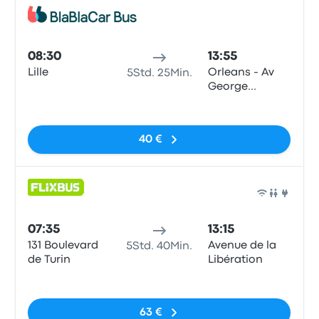
Bus
08:30
13:55
Lille
Orleans - Av
5Std. 25Min.
George
Pompidou
Keine Tags
40 €
Bus
07:35
13:15
131 Boulevard
Avenue de la
5Std. 40Min.
de Turin
Libération
Keine Tags
63 €