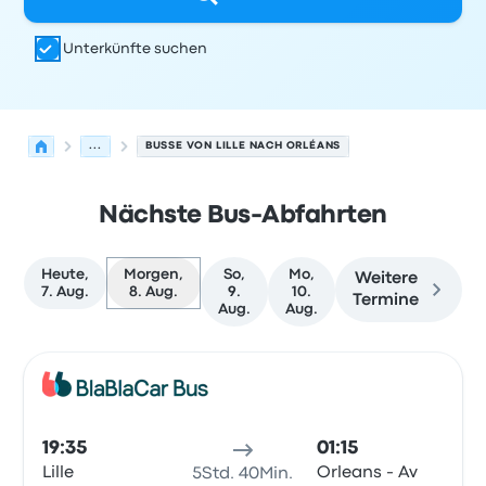
Unterkünfte suchen
...
BUSSE VON LILLE NACH ORLÉANS
Nächste Bus-Abfahrten
Heute,
Morgen,
So,
Mo,
Weitere
7. Aug.
8. Aug.
9.
10.
Termine
Aug.
Aug.
Nächste Abfahrten von Lille nach Orléans am 8. August
Betrieben von
Fahrzeugtyp
Abfahrtszeit
Abfahrtsort
Rei
Bus
19:35
01:15
Lille
Orleans - Av
5Std. 40Min.