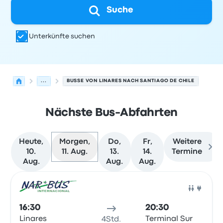
Suche
Unterkünfte suchen
...
BUSSE VON LINARES NACH SANTIAGO DE CHILE
Nächste Bus-Abfahrten
Heute,
Morgen,
Do,
Fr,
Weitere
10.
11. Aug.
13.
14.
Termine
Aug.
Aug.
Aug.
Nächste Abfahrten von Linares nach Santiago de Chile 
Betrieben von
Fahrzeugtyp
Abfahrtszeit
Abfahrtsort
Rei
Bus
16:30
20:30
Linares
Terminal Sur
4Std.