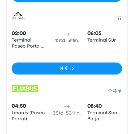
Bus
02:00
06:05
Terminal
Terminal Sur
4Std. 5Min.
Paseo Portal
Linares
Keine Tags
14 €
Bus
04:50
08:40
Linares (Paseo
Terminal San
3Std. 50Min.
Portal)
Borja
Keine Tags