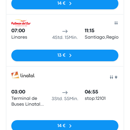
14 €
Bus
07:00
11:15
Linares
Santiago,RegionMetr
4Std. 15Min.
Keine Tags
13 €
Bus
03:00
06:55
Terminal de
stop:12101
3Std. 55Min.
Buses Linatal
de Linares
Keine Tags
14 €