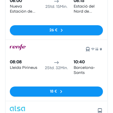
06:00
08:15
Nueva
Estació del
2Std. 15Min.
Estación de
Nord de
Autobuses
Barcelona
Keine Tags
26 €
08:08
10:40
Lleida Pirineus
Barcelona-
2Std. 32Min.
Sants
Keine Tags
18 €