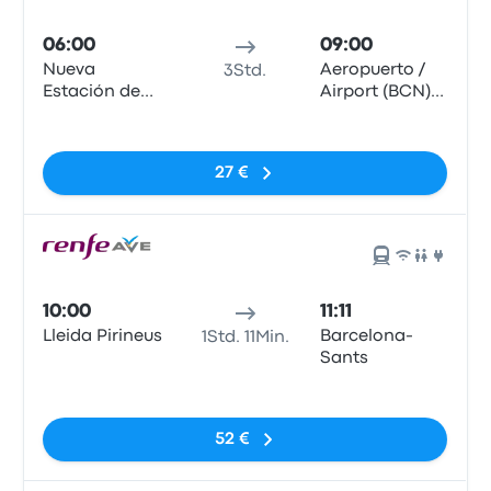
06:00
09:00
Nueva
Aeropuerto /
3Std.
Estación de
Airport (BCN)
Autobuses
T1
Keine Tags
27 €
10:00
11:11
Lleida Pirineus
Barcelona-
1Std. 11Min.
Sants
Keine Tags
52 €