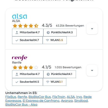
ALSA
4.3 von 5 Sternen
4.3/5
63.256 Bewertungen
Mitarbeiter
4.7
Pünktlichkeit
4.3
Sauberkeit
4.7
WLAN
3.5
Laut 66 Bewertungen hat ALSA für diese Reise eine
Bewertung von 4.4 Sternen erhalten. Reisende
Renfe
4.1 von 5 Sternen
4.1/5
waren besonders zufrieden mit den Aspekten
1.055 Bewertungen
Personal und die Temperatur, einige beschwerten
Mitarbeiter
4.7
Pünktlichkeit
4.1
sich jedoch über Folgendes: die Steckdosen.
Ticketpreise von ALSA für diese Reise beginnen bei
Sauberkeit
4.5
WLAN
3.1
31 €
Unternehmen in ES:
FlixBus
,
Renfe
,
BlaBlaCar Bus
,
FlixTrain
,
ALSA
,
Iryo
,
Rede
Basierend auf 1055 Bewertungen wurde das
Expressos
,
El Expreso de Canfranc
,
Avanza
,
Sindbad
,
Unternehmen auf Busbud mit 4.1 Sternen bewertet.
BlaBlaCar Bus - Alsa