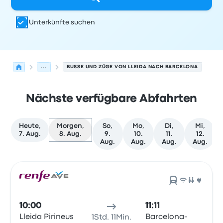
Unterkünfte suchen
...
BUSSE UND ZÜGE VON LLEIDA NACH BARCELONA
Nächste verfügbare Abfahrten
Heute,
Morgen,
So,
Mo,
Di,
Mi,
7. Aug.
8. Aug.
9.
10.
11.
12.
Aug.
Aug.
Aug.
Aug.
Nächste Abfahrten von Lleida nach Barcelona am 8. Au
Betrieben von
Fahrzeugtyp
Abfahrtszeit
Abfahrtsort
Rei
10:00
11:11
Lleida Pirineus
Barcelona-
1Std. 11Min.