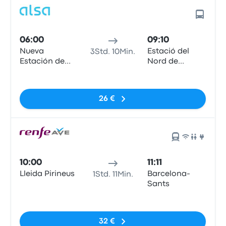
06:00
09:10
Nueva
Estació del
3Std. 10Min.
Estación de
Nord de
Autobuses
Barcelona
Keine Tags
26 €
10:00
11:11
Lleida Pirineus
Barcelona-
1Std. 11Min.
Sants
Keine Tags
32 €