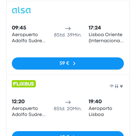
Bus
09:45
17:24
Aeropuerto
Lisboa Oriente
8Std. 39Min.
Adolfo Suárez
(Internacional
Madrid-
Embarque 51)
Keine Tags
Barajas, MAD
T4
59 €
Bus
12:20
19:40
Aeropuerto
Aeroporto
8Std. 20Min.
Adolfo Suárez
Lisboa
Madrid-
Keine Tags
Barajas, MAD
T4