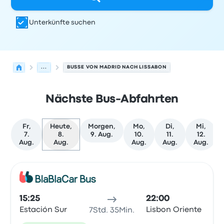
Unterkünfte suchen
...
BUSSE VON MADRID NACH LISSABON
Nächste Bus-Abfahrten
Fr,
Heute,
Morgen,
Mo,
Di,
Mi,
7.
8.
9. Aug.
10.
11.
12.
Aug.
Aug.
Aug.
Aug.
Aug.
Nächste Abfahrten von Madrid nach Lissabon am 8. Au
Betrieben von
Fahrzeugtyp
Abfahrtszeit
Abfahrtsort
Rei
Bus
15:25
22:00
Estación Sur
Lisbon Oriente
7Std. 35Min.