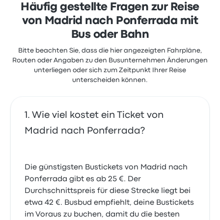
Häufig gestellte Fragen zur Reise
umsteigen. Fahrer sprechen teils kein einziges Wort
von Madrid nach Ponferrada mit
Englisch. Die Ansagen im Bus hat mir ein Passagier
übersetzt und beim Finden des richtigen Anschluss-
Bus oder Bahn
busses geholfen
3.0 von 5 Sternen
Bitte beachten Sie, dass die hier angezeigten Fahrpläne,
Philipp H.
Routen oder Angaben zu den Busunternehmen Änderungen
7. Mai 2018
unterliegen oder sich zum Zeitpunkt Ihrer Reise
unterscheiden können.
Ich habe eine Fahrt vom Flughafen Madrid nach
Ponferrada cebucht. Am Busbahnhof war es
Wie viel kostet ein Ticket von
katastrophal sich zu orientieren und den richtigen
Bus zu finden. Ohne Spanisch ist es ziemlich doof.
Madrid nach Ponferrada?
Nach einer 25 Minuten Fahrt musste ich an einem
Busbahnhof aussteigen und meinen Koffer zu einem
anderen Bus bringen, wobei die Abfahrt 30 Minuten
später war. Davon war nicht die Rede bei der
Die günstigsten Bustickets von Madrid nach
Buchung. Ich hatte auch die teurere Bersion
Ponferrada gibt es ab 25 €. Der
hebucht. Ansonsten wsr die Fahr angenehm...
Durchschnittspreis für diese Strecke liegt bei
3.0 von 5 Sternen
Mustafa K.
etwa 42 €. Busbud empfiehlt, deine Bustickets
20. April 2018
im Voraus zu buchen, damit du die besten