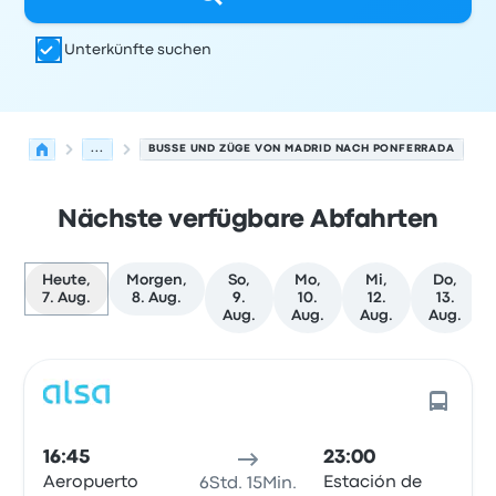
Unterkünfte suchen
...
BUSSE UND ZÜGE VON MADRID NACH PONFERRADA
Nächste verfügbare Abfahrten
Heute,
Morgen,
So,
Mo,
Mi,
Do,
7. Aug.
8. Aug.
9.
10.
12.
13.
Aug.
Aug.
Aug.
Aug.
Nächste Abfahrten von Madrid nach Ponferrada am 7. 
Betrieben von
Fahrzeugtyp
Abfahrtszeit
Abfahrtsort
Rei
16:45
23:00
Aeropuerto
Estación de
6Std. 15Min.