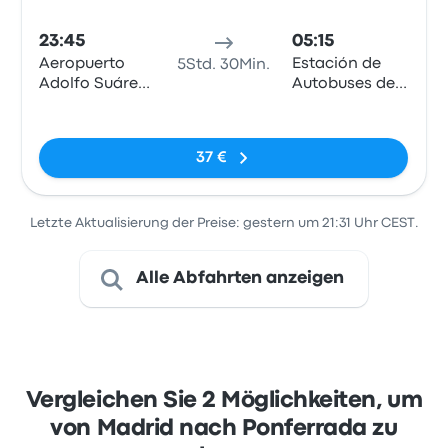
23:45
05:15
Aeropuerto
Estación de
5Std. 30Min.
Adolfo Suárez
Autobuses de
Madrid-
Ponferrada
Keine Tags
Barajas, MAD
T4
37 €
Letzte Aktualisierung der Preise: gestern um 21:31 Uhr CEST.
Alle Abfahrten anzeigen
Vergleichen Sie 2 Möglichkeiten, um
von Madrid nach Ponferrada zu