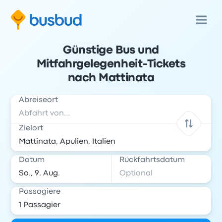
Günstige Bus und
Mitfahrgelegenheit-Tickets
nach Mattinata
Abreiseort
Zielort
Datum
Rückfahrtsdatum
Passagiere