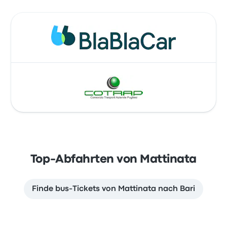
Top-Abfahrten von Mattinata
Finde bus-Tickets von Mattinata nach Bari