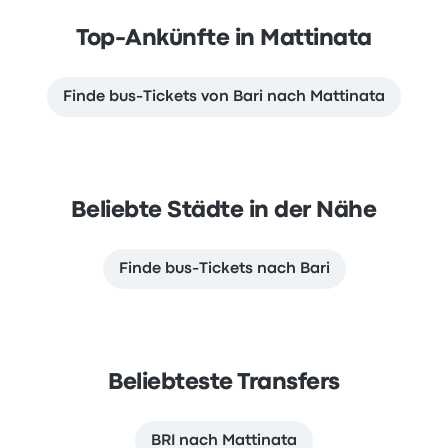
Top-Ankünfte in Mattinata
Finde bus-Tickets von Bari nach Mattinata
Beliebte Städte in der Nähe
Finde bus-Tickets nach Bari
Beliebteste Transfers
BRI nach Mattinata