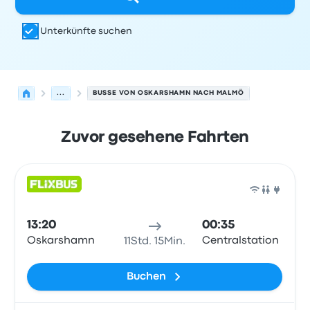
Unterkünfte suchen
...
BUSSE VON OSKARSHAMN NACH MALMÖ
Zuvor gesehene Fahrten
Nächste Abfahrten von Oskarshamn nach Malmö am 6.
Betrieben von
Fahrzeugtyp
Abfahrtszeit
Abfahrtsort
Rei
Bus
13:20
00:35
Oskarshamn
Centralstation
11Std. 15Min.
Buchen