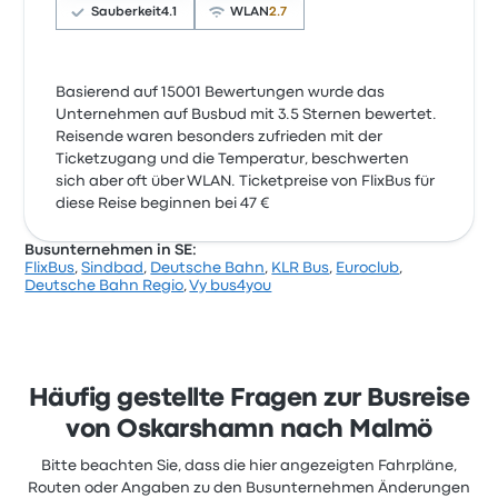
Sauberkeit
4.1
WLAN
2.7
Basierend auf 15001 Bewertungen wurde das
Unternehmen auf Busbud mit 3.5 Sternen bewertet.
Reisende waren besonders zufrieden mit der
Ticketzugang und die Temperatur, beschwerten
sich aber oft über WLAN. Ticketpreise von FlixBus für
diese Reise beginnen bei 47 €
Busunternehmen in SE:
FlixBus
,
Sindbad
,
Deutsche Bahn
,
KLR Bus
,
Euroclub
,
Deutsche Bahn Regio
,
Vy bus4you
Häufig gestellte Fragen zur Busreise
von Oskarshamn nach Malmö
Bitte beachten Sie, dass die hier angezeigten Fahrpläne,
Routen oder Angaben zu den Busunternehmen Änderungen