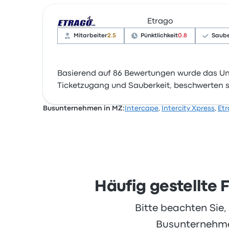
Etrago
Mitarbeiter
2.5
Pünktlichkeit
0.8
Saube
Basierend auf 86 Bewertungen wurde das Un
Ticketzugang und Sauberkeit, beschwerten si
Busunternehmen in MZ:
Intercape
,
Intercity Xpress
,
Et
Häufig gestellte
Bitte beachten Sie
Busunternehmen