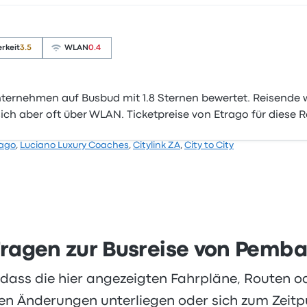
rkeit
3.5
WLAN
0.4
ternehmen auf Busbud mit 1.8 Sternen bewertet. Reisende 
ch aber oft über WLAN. Ticketpreise von Etrago für diese R
rago
,
Luciano Luxury Coaches
,
Citylink ZA
,
City to City
 Fragen zur Busreise von Pemb
, dass die hier angezeigten Fahrpläne, Routen 
 Änderungen unterliegen oder sich zum Zeitpu