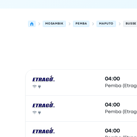
MOSAMBIK
PEMBA
MAPUTO
BUSSE
Nächste Abfahrten von Pemba nach Maputo am
Betrieben von
Fahrzeugtyp
Abfahrtszeit
Abfahrt
04:00
Pemba (Etrag
Bus
04:00
Pemba (Etrag
Bus
04:00