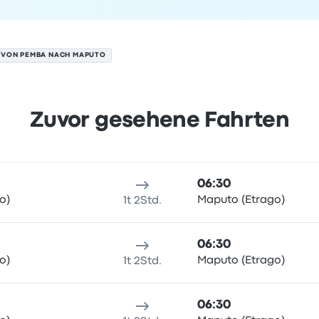
 VON PEMBA NACH MAPUTO
Zuvor gesehene Fahrten
 9. August
sort
Reisedauer
Ankunftszeit
Ankunftsort
Preis und Buchun
06:30
o)
Maputo (Etrago)
1t 2Std.
06:30
o)
Maputo (Etrago)
1t 2Std.
06:30