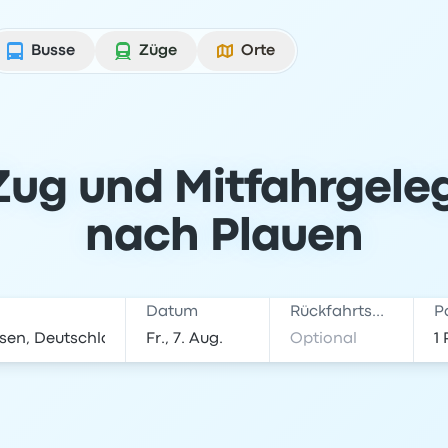
Busse
Züge
Orte
Zug und Mitfahrgele
nach Plauen
Datum
Rückfahrtsdatum
P