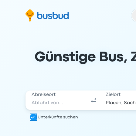
m Suchformular springen
Zur Fußzeile springen
Zum Inhalt springen
Günstige Bus, 
Abreiseort
Zielort
Unterkünfte suchen